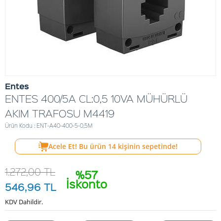
Entes
ENTES 400/5A CL:0,5 10VA MÜHÜRLÜ
AKIM TRAFOSU M4419
Ürün Kodu : ENT-A40-400-5-0,5M
Acele Et! Bu ürün
14
kişinin sepetinde!
1.272,00
TL
%57
İskonto
546,96
TL
KDV Dahildir.