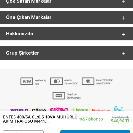
Çok Satan Markalar
Öne Çıkan Markalar
Hakkımızda
Grup Şirketler
ENTES 400/5A CL:0,5 10VA MÜHÜRLÜ
1.272,00 TL
%57
İskonto
546,96 TL
AKIM TRAFOSU M441...