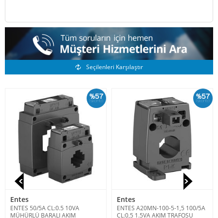
Benzer Ürünler
Seçilenleri Karşılaştır
%57
%57
İskonto
İskonto
Entes
Entes
ENTES 50/5A CL:0.5 10VA
ENTES A20MN-100-5-1,5 100/5A
MÜHÜRLÜ BARALI AKIM
CL:0,5 1.5VA AKIM TRAFOSU