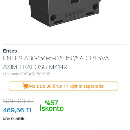
Entes
ENTES A30-150-5-0,5 150/5A CL:1 5VA
AKIM TRAFOSU M4149
Ürün Kodu : ENT-A30-150-5-0,5
Acele Et! Bu ürün
11
kişinin sepetinde!
1.092,00
TL
%57
İskonto
469,56
TL
KDV Dahildir.