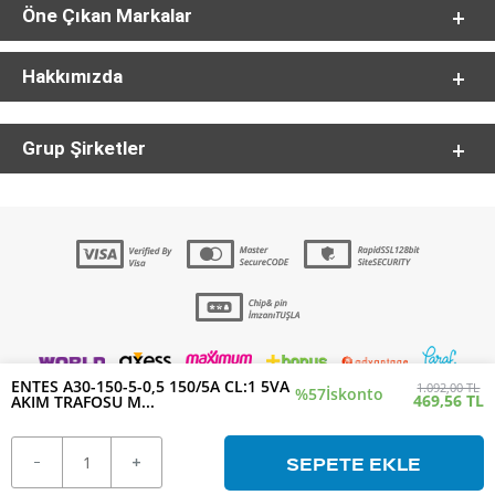
Öne Çıkan Markalar
Hakkımızda
Grup Şirketler
ENTES A30-150-5-0,5 150/5A CL:1 5VA
1.092,00 TL
%57
İskonto
469,56 TL
AKIM TRAFOSU M...
SEPETE EKLE
T
-Soft
E-Ticaret
Sistemleriyle Hazırlanmıştır.