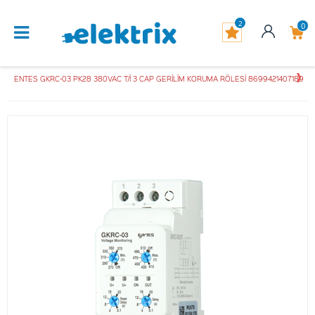
2
0
ENTES GKRC-03 PK28 380VAC T/İ 3 CAP GERİLİM KORUMA RÖLESİ 8699421407189