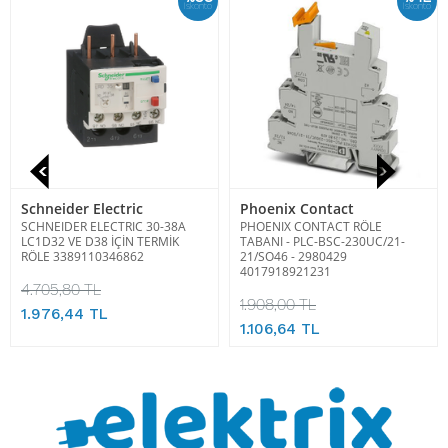
İskonto
İskonto
Schneider Electric
Phoenix Contact
SCHNEIDER ELECTRIC 30-38A
PHOENIX CONTACT RÖLE
LC1D32 VE D38 İÇİN TERMİK
TABANI - PLC-BSC-230UC/21-
RÖLE 3389110346862
21/SO46 - 2980429
4017918921231
4.705,80 TL
1.908,00 TL
1.976,44 TL
1.106,64 TL