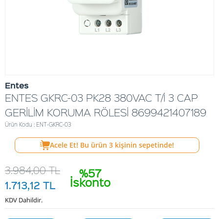
Entes
ENTES GKRC-03 PK28 380VAC T/İ 3 CAP
GERİLİM KORUMA RÖLESİ 8699421407189
Ürün Kodu : ENT-GKRC-03
Acele Et! Bu ürün
3
kişinin sepetinde!
3.984,00
TL
%57
İskonto
1.713,12
TL
KDV Dahildir.