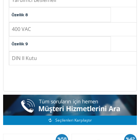
Yardımcı Beslemeli
Özellik 8
400 VAC
Özellik 9
DIN II Kutu
Benzer Ürünler
Seçilenleri Karşılaştır
%58
%42