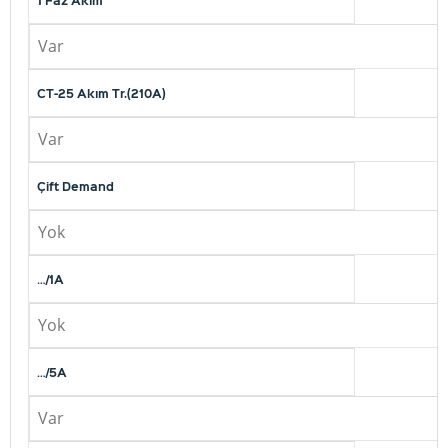
1 Faz Akım
Var
CT-25 Akım Tr.(210A)
Var
Çift Demand
Yok
…/1A
Yok
…/5A
Var