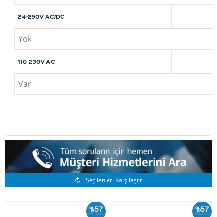
24-250V AC/DC
Yok
110-230V AC
Var
Benzer Ürünler
Seçilenleri Karşılaştır
%57
%57
İskonto
İskonto