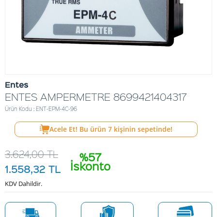
Entes
ENTES AMPERMETRE 8699421404317
Ürün Kodu : ENT-EPM-4C-96
Acele Et! Bu ürün
7
kişinin sepetinde!
3.624,00
TL
%57
İskonto
1.558,32
TL
KDV Dahildir.