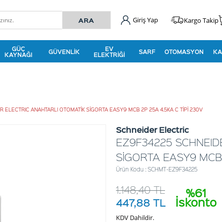
Giriş Yap
Kargo Takip
GÜÇ
EV
GÜVENLIK
SARF
OTOMASYON
KA
KAYNAĞI
ELEKTRIĞI
 ELECTRIC ANAHTARLI OTOMATİK SİGORTA EASY9 MCB 2P 25A 4.5KA C TİPİ 230V
Schneider Electric
EZ9F34225 SCHNEID
SİGORTA EASY9 MCB 2
Ürün Kodu : SCHMT-EZ9F34225
1.148,40
TL
%61
İskonto
447,88
TL
KDV Dahildir.