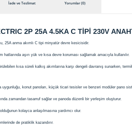
İade ve Teslimat
Yorumlar (0)
CTRIC 2P 25A 4.5KA C TİPİ 230V AN
, 25A anma akımlı C tipi minyatür devre kesicisidir.
tım hatlarında aşırı yük ve kısa devre koruması sağlamak amacıyla kullanılır.
örülebilen kısa süreli kalkış akımlarına karşı dengeli davranış sunarken, term
ygunluğu, konut panoları, küçük ticari tesisler ve benzeri modüler pano siste
sında zamandan tasarruf sağlar ve panoda düzenli bir yerleşim oluşturur.
olduğunun kolayca anlaşılmasına yardımcı olur.
lerinde de pratiklik kazandırır.