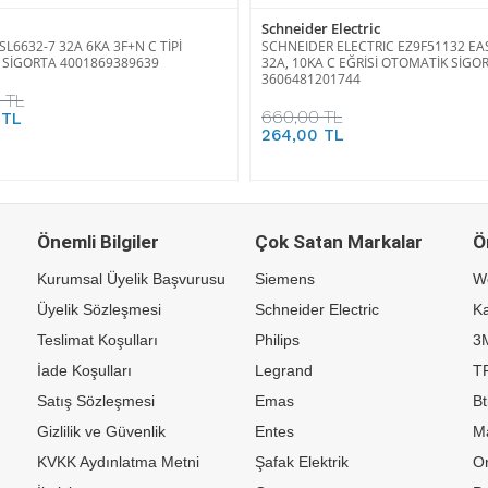
Schneider Electric
L6632-7 32A 6KA 3F+N C TİPİ
SCHNEIDER ELECTRIC EZ9F51132 EA
SİGORTA 4001869389639
32A, 10KA C EĞRİSİ OTOMATİK SİGO
3606481201744
 TL
660,00 TL
 TL
264,00 TL
Önemli Bilgiler
Çok Satan Markalar
Ö
Kurumsal Üyelik Başvurusu
Siemens
W
Üyelik Sözleşmesi
Schneider Electric
Ka
Teslimat Koşulları
Philips
3
İade Koşulları
Legrand
TP
Satış Sözleşmesi
Emas
Bt
Gizlilik ve Güvenlik
Entes
M
KVKK Aydınlatma Metni
Şafak Elektrik
Or