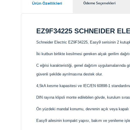
Ürün Özellikleri
Ödeme Seçenekleri
EZ9F34225 SCHNEIDER ELE
Schneider Electric EZ9F34225, Easy9 serisinin 2 kutuplu
İki kutbun birlikte kesilmesi gereken alçak gerilim dağı
C eğrisi karakteristiği, genel dağıtım uygulamalarında g
güvenli şekilde ayrılmasına destek olur.
4,5kA kesme kapasitesi ve IEC/EN 60898-1 standardına u
DIN rayına klipsli monte edilebilen gövde, kurulum sıra
Ön yüzdeki mandal konumu, devrenin açık veya kapalı 
Easy9 ailesinin kompakt yapısı, bakım ve yenileme işlem