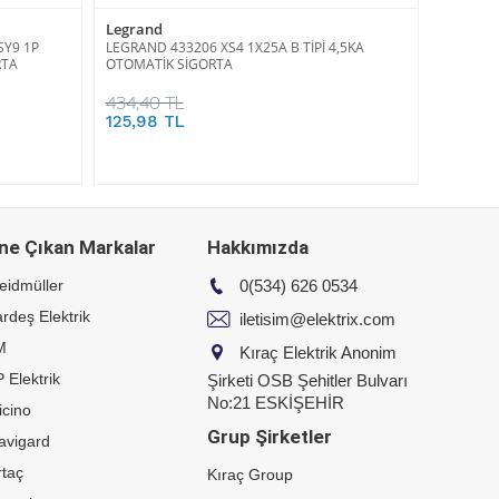
Legrand
SY9 1P
LEGRAND 433206 XS4 1X25A B TİPİ 4,5KA
RTA
OTOMATİK SİGORTA
434,40 TL
125,98 TL
ne Çıkan Markalar
Hakkımızda
eidmüller
0(534) 626 0534
rdeş Elektrik
iletisim@elektrix.com
M
Kıraç Elektrik Anonim
 Elektrik
Şirketi OSB Şehitler Bulvarı
No:21 ESKİŞEHİR
icino
Grup Şirketler
avigard
taç
Kıraç Group