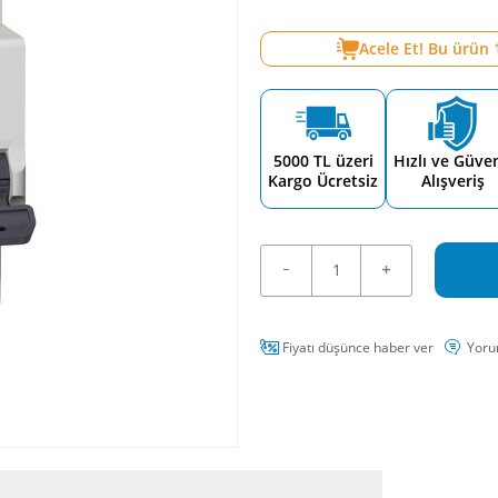
Acele Et! Bu ürün
5000 TL üzeri
Hızlı ve Güven
Kargo Ücretsiz
Alışveriş
Fiyatı düşünce haber ver
Yoru