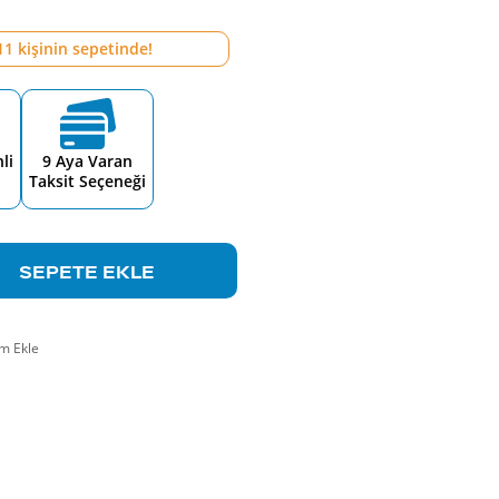
11
kişinin sepetinde!
li
9 Aya Varan
Taksit Seçeneği
SEPETE EKLE
m Ekle