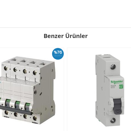
Benzer Ürünler
%76
İskonto