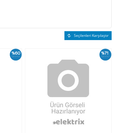
Seçilenleri Karşılaştır
%60
%71
İskonto
İskonto