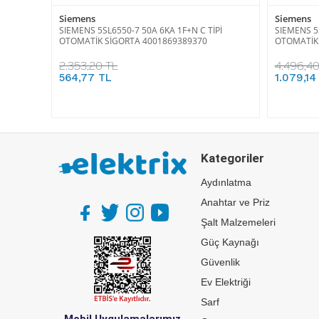
Siemens
Siemens
SIEMENS 5SL6550-7 50A 6KA 1F+N C TİPİ
SIEMENS 5S
OTOMATİK SİGORTA 4001869389370
OTOMATİK 
2.353,20 TL
4.496,40
564,77 TL
1.079,14
Kategoriler
Aydınlatma
Anahtar ve Priz
Şalt Malzemeleri
Güç Kaynağı
Güvenlik
Ev Elektriği
Sarf