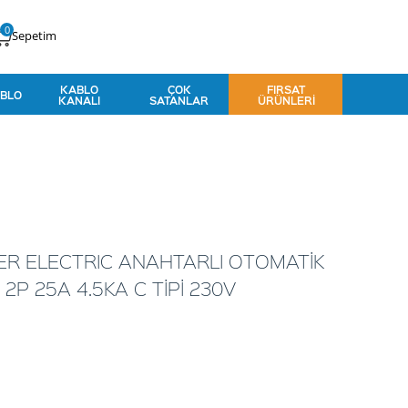
0
Sepetim
KABLO
ÇOK
FIRSAT
BLO
KANALI
SATANLAR
ÜRÜNLERI
ER ELECTRIC ANAHTARLI OTOMATİK
P 25A 4.5KA C TİPİ 230V