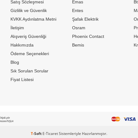
Satış Sözleşmesi
Emas
Bt
Gizlilik ve Güvenlik
Entes
M
KVKK Aydınlatma Metni
Şafak Elektrik
Or
İletişim
Osram
P
Alışveriş Güvenliği
Phoenix Contact
H
Hakkımızda
Bemis
K
Ödeme Seçenekleri
Blog
Sık Sorulan Sorular
Fiyat Listesi
T
-Soft
E-Ticaret
Sistemleriyle Hazırlanmıştır.