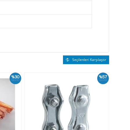
Seçilenleri Karşılaştır
%30
%57
İskonto
İskonto