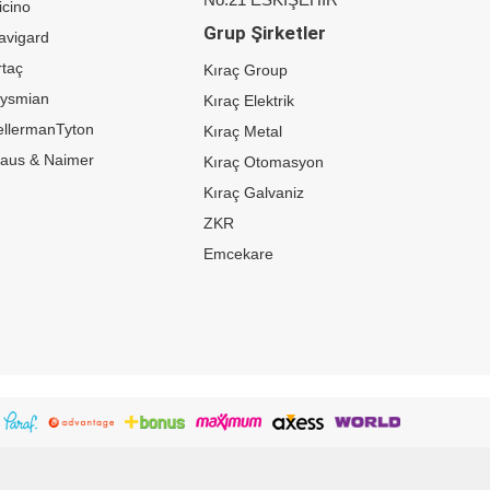
icino
Grup Şirketler
avigard
taç
Kıraç Group
rysmian
Kıraç Elektrik
ellermanTyton
Kıraç Metal
raus & Naimer
Kıraç Otomasyon
Kıraç Galvaniz
ZKR
Emcekare