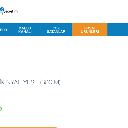
0
Sepetim
KABLO
ÇOK
FIRSAT
BLO
KANALI
SATANLAR
ÜRÜNLERI
K NYAF YEŞİL (300 M)
o