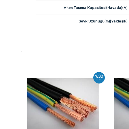
Akım Taşıma Kapasitesi(Havada)(A)
Sevk Uzunuğu(m)(Yaklaşık)
%30
İskonto