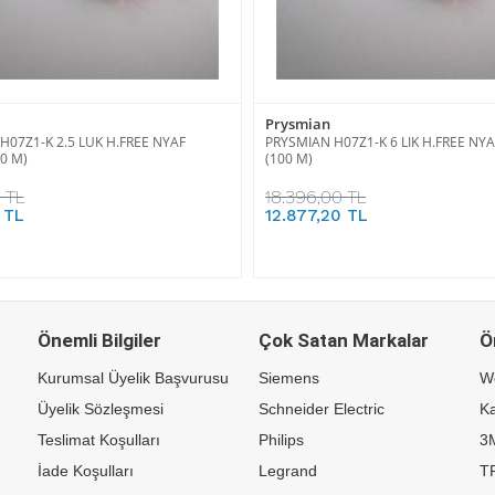
Prysmian
H07Z1-K 2.5 LUK H.FREE NYAF
PRYSMIAN H07Z1-K 6 LIK H.FREE NY
00 M)
(100 M)
 TL
18.396,00 TL
 TL
12.877,20 TL
Önemli Bilgiler
Çok Satan Markalar
Ö
Kurumsal Üyelik Başvurusu
Siemens
W
Üyelik Sözleşmesi
Schneider Electric
Ka
Teslimat Koşulları
Philips
3
İade Koşulları
Legrand
TP