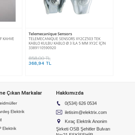
Telemecanique Sensors
AF KAHVE
TELEMECANIQUE SENSORS XY2CZ503 TEK
KABLO KULBU KABLO Ø 3 İLA 5 MM XY2C İÇİN
3389110590920
858,00 TL
368,94 TL
ne Çıkan Markalar
Hakkımızda
eidmüller
0(534) 626 0534
rdeş Elektrik
iletisim@elektrix.com
M
Kıraç Elektrik Anonim
 Elektrik
Şirketi OSB Şehitler Bulvarı
No:21 ESKİŞEHİR