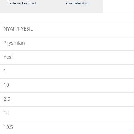
İade ve Teslimat
Yorumlar (0)
NYAF-1-YESIL
Prysmian
Yeşil
1
10
2.5
14
19.5