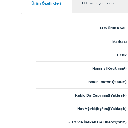
Ürün Özellikleri
Ödeme Seçenekleri
Tam Ürün Kodu
Markası
Renk
Nominal Kesit(mm²)
Bakır Faktörü(1000m)
Kablo Dış Çapı(mm)(Yaklaşık)
Net Ağırlık(kg/km)(Yaklaşık)
20 °C'de İletken DA Direnci(Ω/km)