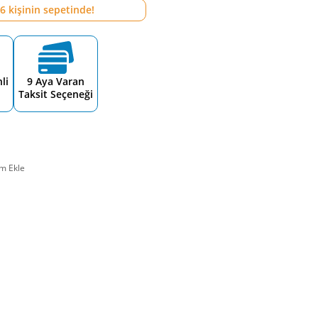
6
kişinin sepetinde!
li
9 Aya Varan
Taksit Seçeneği
m Ekle