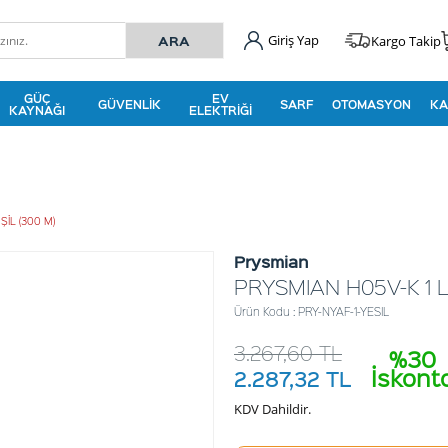
Giriş Yap
Kargo Takip
GÜÇ
EV
GÜVENLIK
SARF
OTOMASYON
KA
KAYNAĞI
ELEKTRIĞI
ŞİL (300 M)
Prysmian
PRYSMIAN H05V-K 1 Lİ
Ürün Kodu : PRY-NYAF-1-YESIL
3.267,60
TL
%30
İskont
2.287,32
TL
KDV Dahildir.