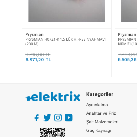
Prysmian
Prysmian
PRYSMIAN H07Z1-K 1.5 LÜK H.FREE NYAF MAVI
PRYSMIAN 
(200 M)
KIRMIZI (1
9.816,00 TL
7.864,80
6.871,20 TL
5.505,36
Kategoriler
Aydınlatma
Anahtar ve Priz
Şalt Malzemeleri
Güç Kaynağı