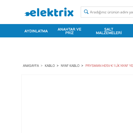
ANAHTAR VE
ŞALT
AYDINLATMA
PRIZ
MALZEMELERI
ANASAYFA
KABLO
NYAF KABLO
PRYSMIAN H05V-K 1 LİK NYAF YE