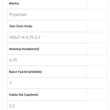
Marka
Prysmian
Tam Ürün Kodu
H05Z1-K-0,75-S,Y
Nominal Kesit(mm2)
0.75
Bakır Faktörü(1000m)
7
Kablo Dış Çapı(mm)
2.2