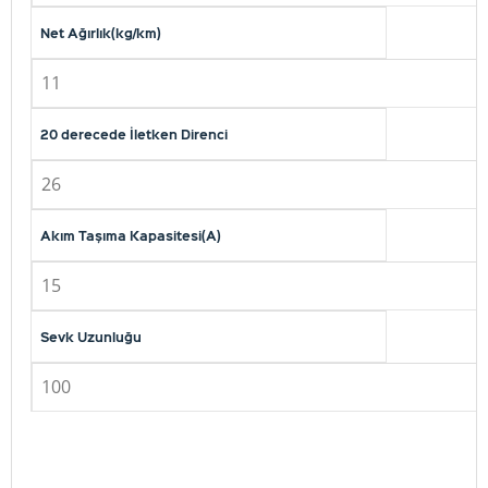
Net Ağırlık(kg/km)
11
20 derecede İletken Direnci
26
Akım Taşıma Kapasitesi(A)
15
Sevk Uzunluğu
100