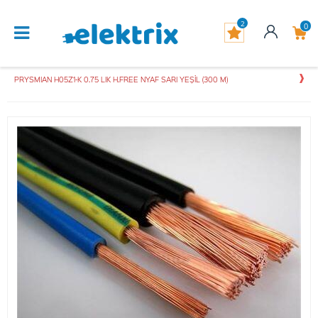
2
0
PRYSMIAN H05Z1-K 0.75 LIK H.FREE NYAF SARI YEŞİL (300 M)