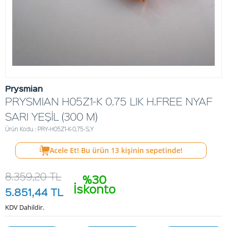
Prysmian
PRYSMIAN H05Z1-K 0.75 LIK H.FREE NYAF
SARI YEŞİL (300 M)
Ürün Kodu : PRY-H05Z1-K-0,75-S,Y
Acele Et! Bu ürün
13
kişinin sepetinde!
8.359,20
TL
%30
İskonto
5.851,44
TL
KDV Dahildir.