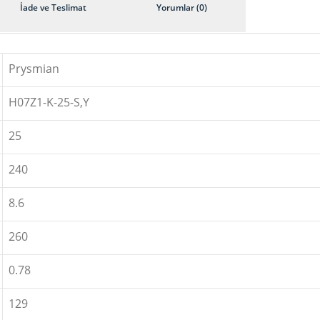
İade ve Teslimat
Yorumlar (0)
Prysmian
H07Z1-K-25-S,Y
25
240
8.6
260
0.78
129