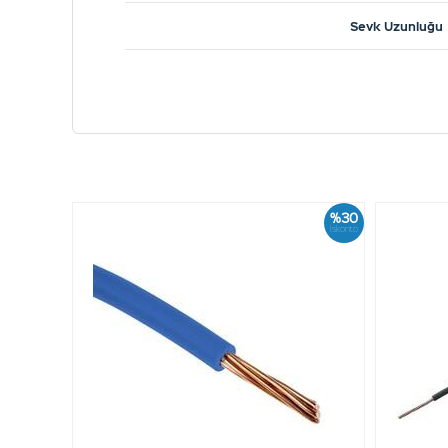
Sevk Uzunluğu
%30
İskonto