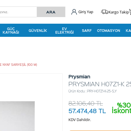
Giriş Yap
Kargo Takip
GÜÇ
EV
GÜVENLIK
SARF
OTOMASYON
KA
KAYNAĞI
ELEKTRIĞI
E NYAF SARIYEŞİL (100 M)
Prysmian
PRYSMIAN H07Z1-K 25 
Ürün Kodu : PRY-H07Z1-K-25-S,Y
82.106,40
TL
%30
İskon
57.474,48
TL
KDV Dahildir.