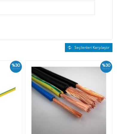
Seçilenleri Karşılaştır
%30
%30
İskonto
İskonto