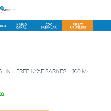
0
Sepetim
KABLO
ÇOK
FIRSAT
BLO
KANALI
SATANLAR
ÜRÜNLERI
LİK H.FREE NYAF SARIYEŞİL (100 M)
to