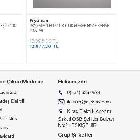
Prysmian
EŞİL (100
PRYSMIAN H07Z1-K 6 LIK H.FREE NYAF KAHVE
(100 M)
18.396,00 TL
12.877,20 TL
ne Çıkan Markalar
Hakkımızda
eidmüller
0(534) 626 0534
rdeş Elektrik
iletisim@elektrix.com
M
Kıraç Elektrik Anonim
 Elektrik
Şirketi OSB Şehitler Bulvarı
No:21 ESKİŞEHİR
icino
Grup Şirketler
avigard