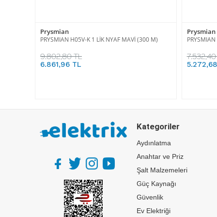
Prysmian
Prysmian
PRYSMIAN H05V-K 1 LİK NYAF MAVİ (300 M)
PRYSMIAN 
9.802,80 TL
7.532,40
6.861,96 TL
5.272,6
Kategoriler
Aydınlatma
Anahtar ve Priz
Şalt Malzemeleri
Güç Kaynağı
Güvenlik
Ev Elektriği