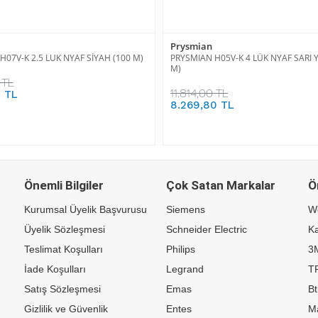
Prysmian
H07V-K 2.5 LUK NYAF SİYAH (100 M)
PRYSMIAN H05V-K 4 LÜK NYAF SARI Y
M)
 TL
11.814,00 TL
8 TL
8.269,80 TL
Önemli Bilgiler
Çok Satan Markalar
Ö
Kurumsal Üyelik Başvurusu
Siemens
W
Üyelik Sözleşmesi
Schneider Electric
Ka
Teslimat Koşulları
Philips
3
İade Koşulları
Legrand
TP
Satış Sözleşmesi
Emas
Bt
Gizlilik ve Güvenlik
Entes
M