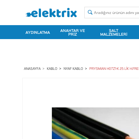
ANAHTAR VE
ŞALT
AYDINLATMA
PRIZ
MALZEMELERI
ANASAYFA
KABLO
NYAF KABLO
PRYSMIAN H07Z1-K 25 LİK H.FRE