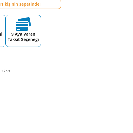
11
kişinin sepetinde!
li
9 Aya Varan
Taksit Seçeneği
m Ekle