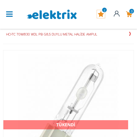
2
0
HCI-TC 70W/830 WDL PB G8,5 DUYLU METAL HALİDE AMPUL
TÜKENDİ