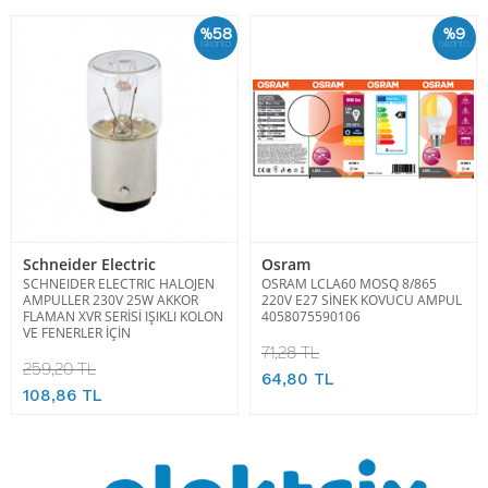
%58
%9
İskonto
İskonto
Schneider Electric
Osram
SCHNEIDER ELECTRIC HALOJEN
OSRAM LCLA60 MOSQ 8/865
AMPULLER 230V 25W AKKOR
220V E27 SİNEK KOVUCU AMPUL
FLAMAN XVR SERİSİ IŞIKLI KOLON
4058075590106
VE FENERLER İÇİN
71,28 TL
259,20 TL
64,80 TL
108,86 TL