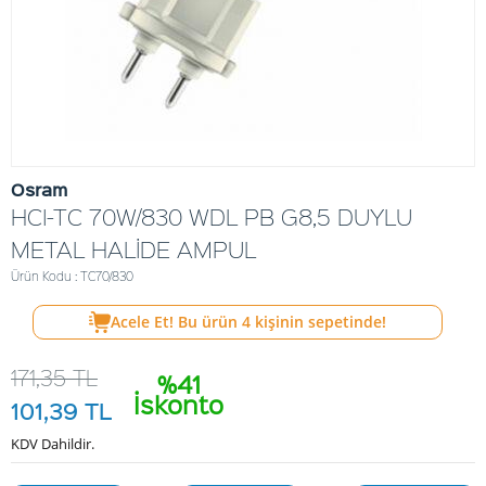
Osram
HCI-TC 70W/830 WDL PB G8,5 DUYLU
METAL HALİDE AMPUL
Ürün Kodu : TC70/830
Acele Et! Bu ürün
4
kişinin sepetinde!
171,35
TL
%41
İskonto
101,39
TL
KDV Dahildir.