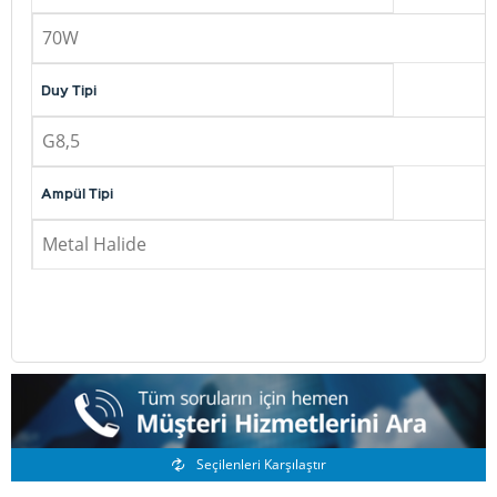
70W
Duy Tipi
G8,5
Ampül Tipi
Metal Halide
Benzer Ürünler
Seçilenleri Karşılaştır