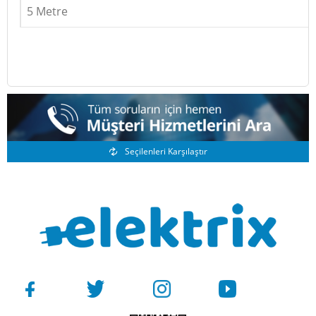
5 Metre
Benzer Ürünler
Seçilenleri Karşılaştır