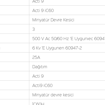
Acti 9
Acti 9 iC60
Minyatür Devre Kesici
3
500 V Ac 50/60 Hz 'E Uygunıec 6094
ı
6 Kv 'E Uygunen 60947-2
25A
Dağıtım
Acti 9
Acti9 iC60
Minyatür devre kesici
İC60H