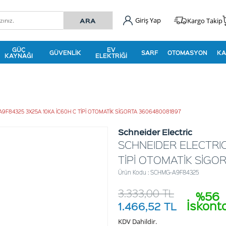
Giriş Yap
Kargo Takip
GÜÇ
EV
GÜVENLIK
SARF
OTOMASYON
KA
KAYNAĞI
ELEKTRIĞI
9F84325 3X25A 10KA İC60H C TİPİ OTOMATİK SİGORTA 3606480081897
Schneider Electric
SCHNEIDER ELECTRIC
TİPİ OTOMATİK SİGO
Ürün Kodu : SCHMG-A9F84325
3.333,00
TL
%56
İskont
1.466,52
TL
KDV Dahildir.