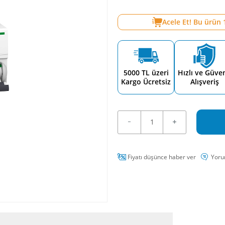
Acele Et! Bu ürün
5000 TL üzeri
Hızlı ve Güven
Kargo Ücretsiz
Alışveriş
Fiyatı düşünce haber ver
Yoru