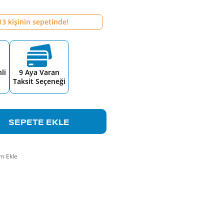
13
kişinin sepetinde!
li
9 Aya Varan
Taksit Seçeneği
SEPETE EKLE
m Ekle