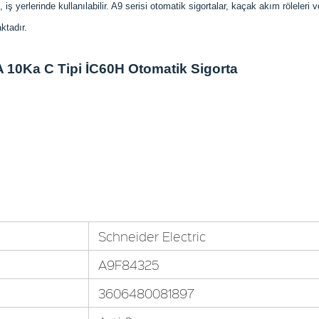
s, iş yerlerinde kullanılabilir. A9 serisi otomatik sigortalar, kaçak akım röleler
ktadır.
 10Ka C Tipi İC60H Otomatik Sigorta
Schneider Electric
A9F84325
3606480081897