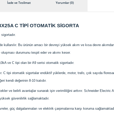
İade ve Teslimat
Yorumlar (0)
X25A C TİPİ OTOMATİK SİGORTA
sigortadır.
erde kullanılır. Bu ürünün amacı bir devreyi yüksek akım ve kısa devre akımd
e oluşması durumunu tespit eder ve akımı keser.
A ve C tipi olan bir A9 serisi otomatik sigortadır.
. C tipi otomatik sigortalar endüktif yüklerde, motor, trafo, çok sayıda floresa
ri kendi değerinin 8-10 katıdır.
tekler ve belirli avantajlar sunarak işin verimliliğini arttırır. Schneider Electri
 yüksek güvenilirlik sağlamaktadır.
devreler, güç dalgalanmaları ve elektrik çarpmalarına karşı koruma sağlamaktadı