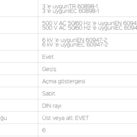
3 'e uygunTR 60898-1
3 'e uygunIEC 60898-1
500 V AC 50/60 Hz 'e uygunEN 6094
500 V AC 50/60 Hz 'e uygunIEC 609
6 kV 'e uygunEN 60947-2
6 kV 'e uygunIEC 60947-2
Evet
Geçiş
Açma göstergesi
Sabit
DIN rayı
uğu
Üst veya alt: EVET
6