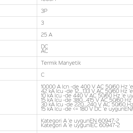
3P
3
25 A
DC
AC
Termik Manyetik
C
10000 A Icn -de 400 V AC 50/60 Hz '
42 kA Icu -de 12...133 V AC 50/60 Hz
10 kA Icu -de 440 V AC 50/60 Hz 'e 
15 kA Icu -de 380...415 V AC 50/60 H
30 kA Icu -de 220...240 V AC 50/60 
15 kA Icu -de <= 180 V DC 'e uygunEN
Kategori A 'e uygunEN 60947-2
Kategori A 'e uygunIEC 60947-2