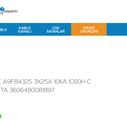
0
Sepetim
KABLO
ÇOK
FIRSAT
BLO
KANALI
SATANLAR
ÜRÜNLERI
 A9F84325 3X25A 10KA İC60H C
RTA 3606480081897
o