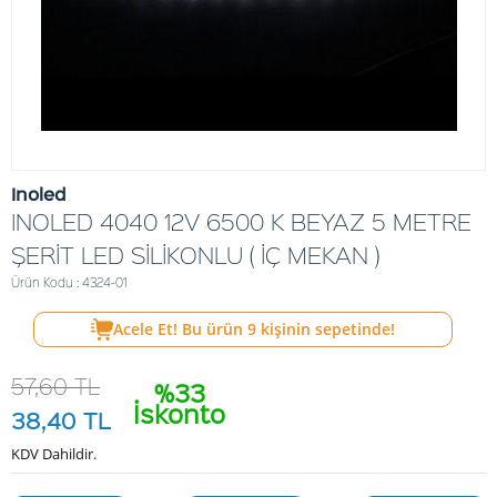
Inoled
INOLED 4040 12V 6500 K BEYAZ 5 METRE
ŞERİT LED SİLİKONLU ( İÇ MEKAN )
Ürün Kodu : 4324-01
Acele Et! Bu ürün
9
kişinin sepetinde!
57,60
TL
%33
İskonto
38,40
TL
KDV Dahildir.