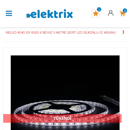
2
0
INOLED 4040 12V 6500 K BEYAZ 5 METRE ŞERİT LED SİLİKONLU ( İÇ MEKAN )
TÜKENDİ