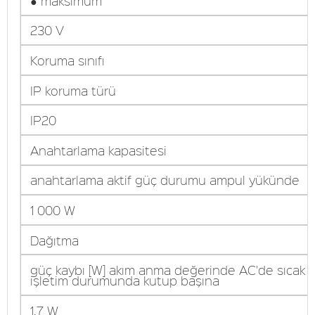
● maksimum
230 V
Koruma sınıfı
IP koruma türü
IP20
Anahtarlama kapasitesi
anahtarlama aktif güç durumu ampul yükünde
1 000 W
Dağıtma
güç kaybı [W] akım anma değerinde AC'de sıcak
işletim durumunda kutup başına
1,7 W