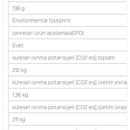
138 g
Environmental footprint
çevresel ürün açıklaması(EPD)
Evet
küresel ısınma potansiyeli [CO2 eq] toplam
212 kg
küresel ısınma potansiyeli [CO2 eq] üretim esna
1,36 kg
küresel ısınma potansiyeli [CO2 eq] işletim sırası
211 kg