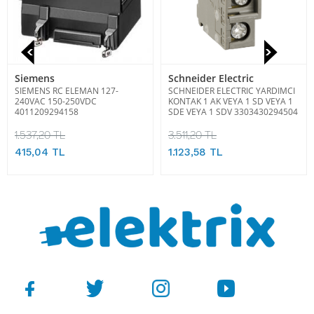
Siemens
Schneider Electric
SIEMENS RC ELEMAN 127-
SCHNEIDER ELECTRIC YARDIMCI
240VAC 150-250VDC
KONTAK 1 AK VEYA 1 SD VEYA 1
4011209294158
SDE VEYA 1 SDV 3303430294504
1.537,20 TL
3.511,20 TL
415,04 TL
1.123,58 TL