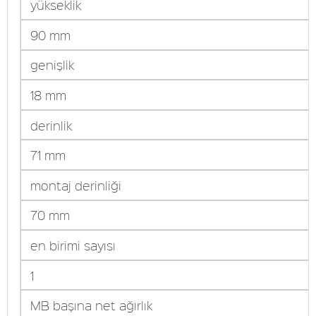
yükseklik
90 mm
genişlik
18 mm
derinlik
71 mm
montaj derinliği
70 mm
en birimi sayısı
1
MB başına net ağırlık