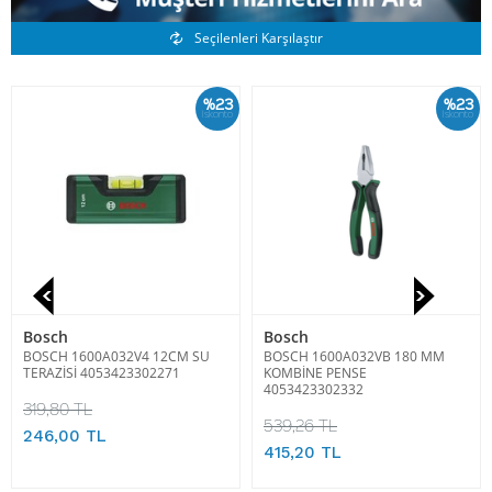
Benzer Ürünler
Seçilenleri Karşılaştır
%23
%23
İskonto
İskonto
Bosch
Bosch
BOSCH 1600A032V4 12CM SU
BOSCH 1600A032VB 180 MM
TERAZİSİ 4053423302271
KOMBİNE PENSE
4053423302332
319,80 TL
539,26 TL
246,00 TL
415,20 TL