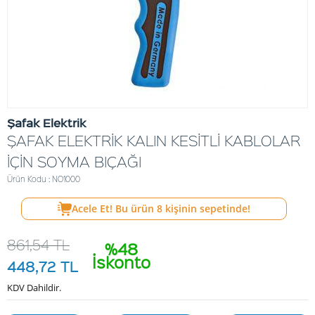
Şafak Elektrik
ŞAFAK ELEKTRİK KALIN KESİTLİ KABLOLAR
İÇİN SOYMA BIÇAĞI
Ürün Kodu : NO1000
Acele Et! Bu ürün
8
kişinin sepetinde!
861,54
TL
%48
İskonto
448,72
TL
KDV Dahildir.