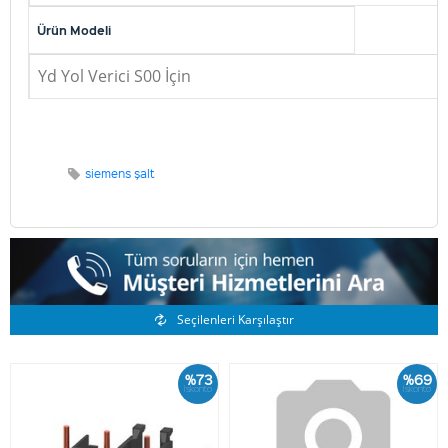
Ürün Modeli
Yd Yol Verici S00 İçin
siemens şalt
Benzer Ürünler
Seçilenleri Karşılaştır
%73
%69
İskonto
İskonto