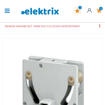
2
0
SIEMENS MEKANİK KİLİT TAKIMI S00 YLD ÜÇGEN 4011209279964