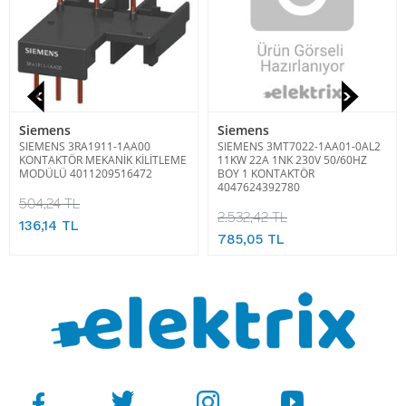
Siemens
Siemens
SIEMENS 3RA1911-1AA00
SIEMENS 3MT7022-1AA01-0AL2
KONTAKTÖR MEKANİK KİLİTLEME
11KW 22A 1NK 230V 50/60HZ
MODÜLÜ 4011209516472
BOY 1 KONTAKTÖR
4047624392780
504,24 TL
2.532,42 TL
136,14 TL
785,05 TL