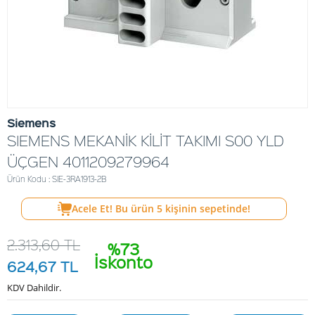
Siemens
SIEMENS MEKANİK KİLİT TAKIMI S00 YLD
ÜÇGEN 4011209279964
Ürün Kodu : SIE-3RA1913-2B
Acele Et! Bu ürün
5
kişinin sepetinde!
2.313,60
TL
%73
İskonto
624,67
TL
KDV Dahildir.