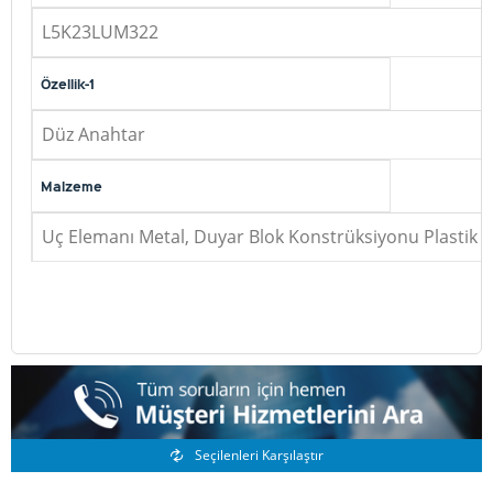
L5K23LUM322
Özellik-1
Düz Anahtar
Malzeme
Uç Elemanı Metal, Duyar Blok Konstrüksiyonu Plastik
Benzer Ürünler
Seçilenleri Karşılaştır