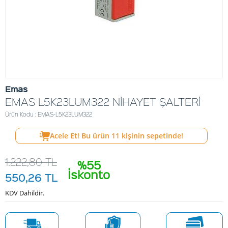
Emas
EMAS L5K23LUM322 NİHAYET ŞALTERİ
Ürün Kodu : EMAS-L5K23LUM322
Acele Et! Bu ürün
11
kişinin sepetinde!
1.222,80
TL
%55
İskonto
550,26
TL
KDV Dahildir.