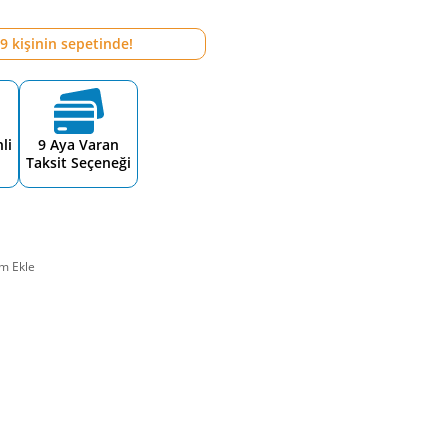
9
kişinin sepetinde!
li
9 Aya Varan
Taksit Seçeneği
m Ekle