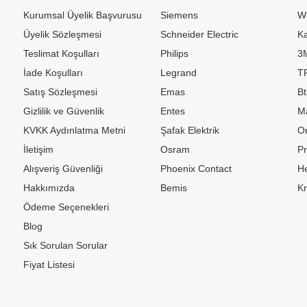
Kurumsal Üyelik Başvurusu
Siemens
W
Üyelik Sözleşmesi
Schneider Electric
Ka
Teslimat Koşulları
Philips
3
İade Koşulları
Legrand
TP
Satış Sözleşmesi
Emas
Bt
Gizlilik ve Güvenlik
Entes
M
KVKK Aydınlatma Metni
Şafak Elektrik
Or
İletişim
Osram
P
Alışveriş Güvenliği
Phoenix Contact
H
Hakkımızda
Bemis
K
Ödeme Seçenekleri
Blog
Sık Sorulan Sorular
Fiyat Listesi