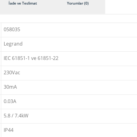
İade ve Teslimat
Yorumlar (0)
058035
Legrand
IEC 61851-1 ve 61851-22
230Vac
30mA
0.03A
5.8 / 7.4kW
IP44