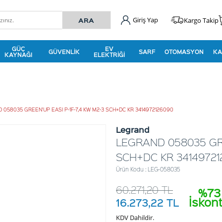
Giriş Yap
Kargo Takip
GÜÇ
EV
GÜVENLIK
SARF
OTOMASYON
KA
KAYNAĞI
ELEKTRIĞI
 058035 GREEN'UP EASI P-1F-7,4 KW M2-3 SCH+DC KR 3414972126090
Legrand
LEGRAND 058035 GRE
SCH+DC KR 34149721
Ürün Kodu : LEG-058035
60.271,20
TL
%73
İskon
16.273,22
TL
KDV Dahildir.