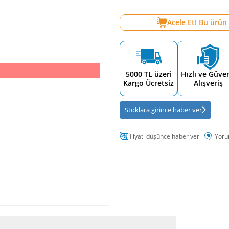
Acele Et! Bu ürün
5000 TL üzeri
Hızlı ve Güven
Kargo Ücretsiz
Alışveriş
Stoklara girince haber ver
Fiyatı düşünce haber ver
Yoru