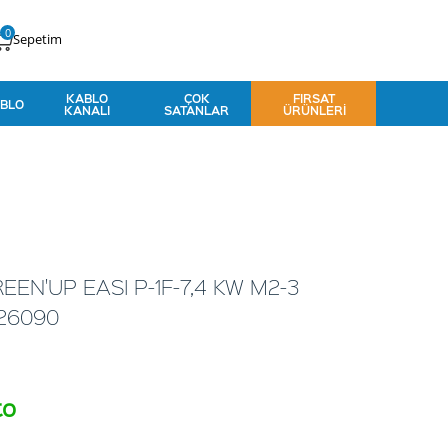
0
Sepetim
KABLO
ÇOK
FIRSAT
BLO
KANALI
SATANLAR
ÜRÜNLERI
EN'UP EASI P-1F-7,4 KW M2-3
26090
to