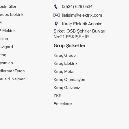
eidmüller
0(534) 626 0534
rdeş Elektrik
iletisim@elektrix.com
M
Kıraç Elektrik Anonim
 Elektrik
Şirketi OSB Şehitler Bulvarı
No:21 ESKİŞEHİR
icino
Grup Şirketler
avigard
taç
Kıraç Group
rysmian
Kıraç Elektrik
ellermanTyton
Kıraç Metal
raus & Naimer
Kıraç Otomasyon
Kıraç Galvaniz
ZKR
Emcekare