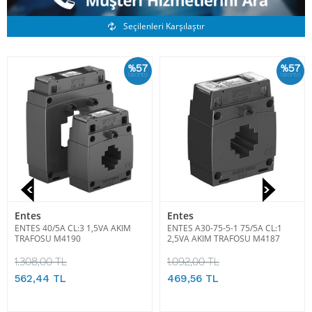
Benzer Ürünler
Seçilenleri Karşılaştır
%57
%57
İskonto
İskonto
Entes
Entes
ENTES 40/5A CL:3 1,5VA AKIM
ENTES A30-75-5-1 75/5A CL:1
TRAFOSU M4190
2,5VA AKIM TRAFOSU M4187
1.308,00 TL
1.092,00 TL
562,44 TL
469,56 TL