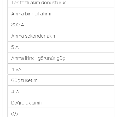
Tek fazlı akım dönüştürücü
Anma birincil akımı
200 A
Anma sekonder akımı
5 A
Anma ikincil görünür güç
4 VA
Güç tüketimi
4 W
Doğruluk sınıfı
0,5