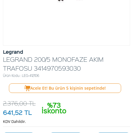
Legrand
LEGRAND 200/5 MONOFAZE AKIM
TRAFOSU 3414970593030
Ürün Kodu : LEG-412106
Acele Et! Bu ürün
5
kişinin sepetinde!
2.376,00
TL
%73
İskonto
641,52
TL
KDV Dahildir.