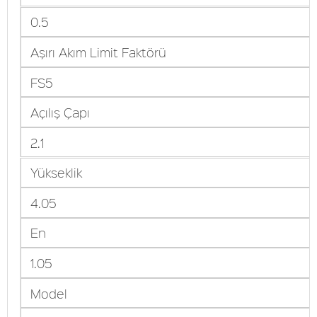
0.5
Aşırı Akım Limit Faktörü
FS5
Açılış Çapı
2.1
Yükseklik
4.05
En
1.05
Model