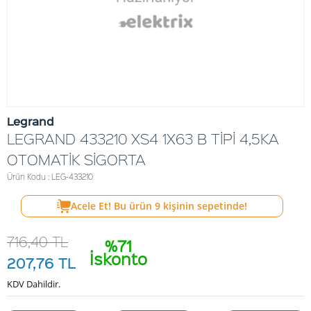
Legrand
LEGRAND 433210 XS4 1X63 B TİPİ 4,5KA
OTOMATİK SİGORTA
Ürün Kodu : LEG-433210
Acele Et! Bu ürün
9
kişinin sepetinde!
716,40
TL
%71
İskonto
207,76
TL
KDV Dahildir.