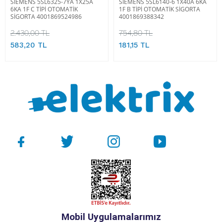
SIEMENS 5SL6325-7YA 1X25A
SIEMENS 5SL6140-6 1X40A 6KA
6KA 1F C TİPİ OTOMATİK
1F B TİPİ OTOMATİK SİGORTA
SİGORTA 4001869524986
4001869388342
2.430,00 TL
754,80 TL
583,20 TL
181,15 TL
Mobil Uygulamalarımız