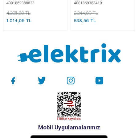
4001869388823
4001869388410
4.225,20 TL
2.244,00 TL
1.014,05 TL
538,56 TL
Mobil Uygulamalarımız