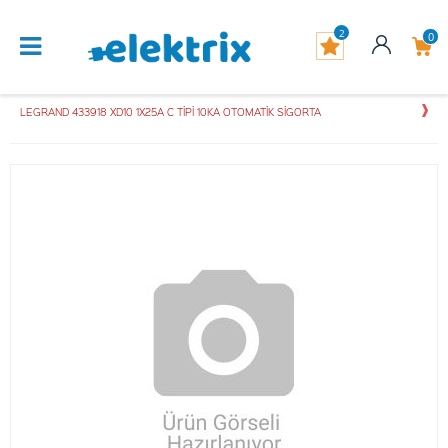
2
0
LEGRAND 433918 XD10 1X25A C TİPİ 10KA OTOMATİK SİGORTA