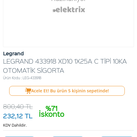
Legrand
LEGRAND 433918 XD10 1X25A C TİPİ 10KA
OTOMATİK SİGORTA
Ürün Kodu : LEG-433918
Acele Et! Bu ürün
5
kişinin sepetinde!
800,40
TL
%71
İskonto
232,12
TL
KDV Dahildir.