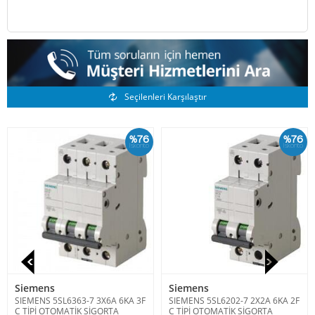
Benzer Ürünler
Seçilenleri Karşılaştır
%76
%76
İskonto
İskonto
Siemens
Siemens
SIEMENS 5SL6363-7 3X6A 6KA 3F
SIEMENS 5SL6202-7 2X2A 6KA 2F
C TİPİ OTOMATİK SİGORTA
C TİPİ OTOMATİK SİGORTA