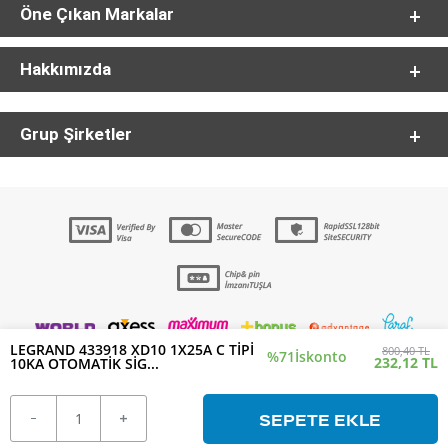
Öne Çıkan Markalar
Hakkımızda
Grup Şirketler
LEGRAND 433918 XD10 1X25A C TİPİ
800,40 TL
%71
İskonto
232,12 TL
10KA OTOMATİK SİG...
SEPETE EKLE
T
-Soft
E-Ticaret
Sistemleriyle Hazırlanmıştır.