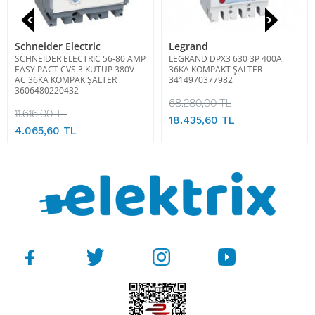
Schneider Electric
Legrand
SCHNEIDER ELECTRIC 56-80 AMP
LEGRAND DPX3 630 3P 400A
EASY PACT CVS 3 KUTUP 380V
36KA KOMPAKT ŞALTER
AC 36KA KOMPAK ŞALTER
3414970377982
3606480220432
68.280,00 TL
11.616,00 TL
18.435,60 TL
4.065,60 TL