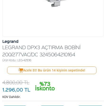
Legrand
LEGRAND DPX3 AÇTIRMA BOBİNİ
200/277VAC/DC 3245064210164
Ürün Kodu : LEG-421016
Acele Et! Bu ürün
14
kişinin sepetinde!
4.800,00
TL
%73
İskonto
1.296,00
TL
KDV Dahildir.