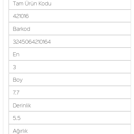
Tam Ürün Kodu
421016
Barkod
3245064210164
En
3
Boy
7.7
Derinlik
5.5
Ağırlık