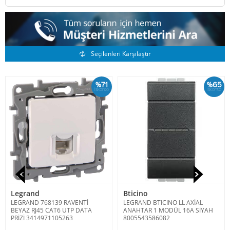
Benzer Ürünler
Seçilenleri Karşılaştır
%71
%65
İskonto
İskonto
Legrand
Bticino
LEGRAND 768139 RAVENTİ
LEGRAND BTICINO LL AXİAL
BEYAZ RJ45 CAT6 UTP DATA
ANAHTAR 1 MODÜL 16A SİYAH
PRİZİ 3414971105263
8005543586082