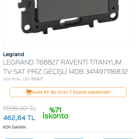
Legrand
LEGRAND 768827 RAVENTİ TİTANYUM
TV-SAT PRİZ GEÇİŞLİ 14DB 3414971116832
Ürün Kodu : LEG-768827
Acele Et! Bu ürün
7
kişinin sepetinde!
1.596,00
TL
%71
İskonto
462,84
TL
KDV Dahildir.