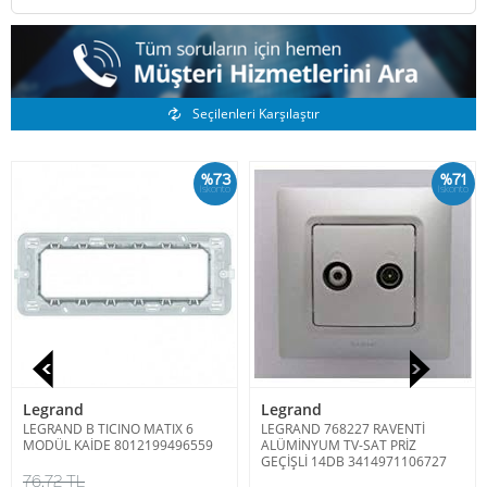
Benzer Ürünler
Seçilenleri Karşılaştır
%73
%71
İskonto
İskonto
Legrand
Legrand
LEGRAND B TICINO MATIX 6
LEGRAND 768227 RAVENTİ
MODÜL KAİDE 8012199496559
ALÜMİNYUM TV-SAT PRİZ
GEÇİŞLİ 14DB 3414971106727
76,72 TL