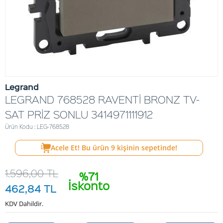
Legrand
LEGRAND 768528 RAVENTİ BRONZ TV-
SAT PRİZ SONLU 3414971111912
Ürün Kodu : LEG-768528
Acele Et! Bu ürün
9
kişinin sepetinde!
1.596,00
TL
%71
İskonto
462,84
TL
KDV Dahildir.