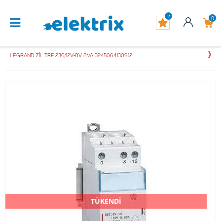
2
0
LEGRAND ZİL TRF 230/12V-8V 8VA 3245064130912
TÜKENDİ