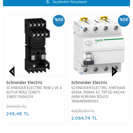
Benzer Ürünler
Seçilenleri Karşılaştır
%58
%56
İskonto
İskonto
Schneider Electric
Schneider Electric
SCHNEIDER ELECTRIC RXM 2 VE 4
SCHNEIDER ELECTRIC A9R75440
KUTUP RÖLE SOKETİ
4X40A 300MA AC TİPİ İID KAÇAK
3389119404259
AKIM KORUMA RÖLESİ
3606480089503
594,00 TL
4.692,60 TL
249,48 TL
2.064,74 TL