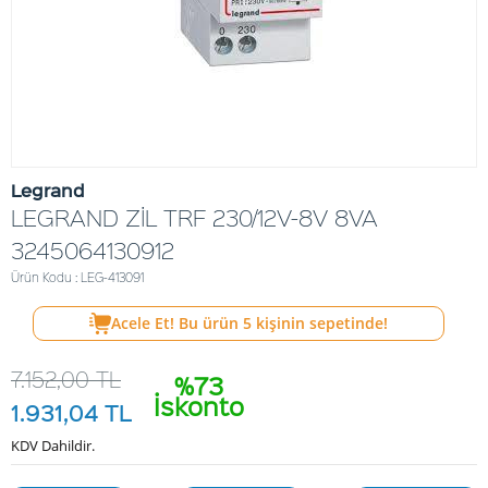
Legrand
LEGRAND ZİL TRF 230/12V-8V 8VA
3245064130912
Ürün Kodu : LEG-413091
Acele Et! Bu ürün
5
kişinin sepetinde!
7.152,00
TL
%73
İskonto
1.931,04
TL
KDV Dahildir.