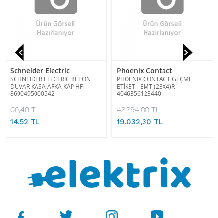
Schneider Electric
Phoenix Contact
SCHNEIDER ELECTRIC BETON
PHOENIX CONTACT GEÇME
DUVAR KASA ARKA KAP HF
ETİKET - EMT (23X4)R
8690495000542
4046356123440
60,48 TL
42.294,00 TL
14,52 TL
19.032,30 TL