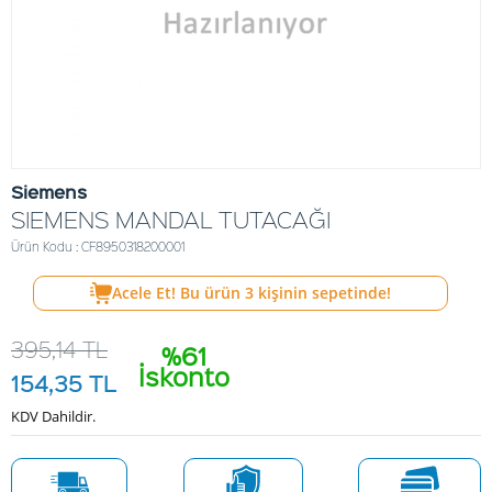
Siemens
SIEMENS MANDAL TUTACAĞI
Ürün Kodu : CF8950318200001
Acele Et! Bu ürün
3
kişinin sepetinde!
395,14
TL
%61
İskonto
154,35
TL
KDV Dahildir.