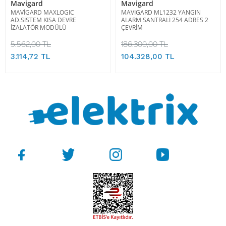
Mavigard
Mavigard
MAVİGARD MAXLOGIC
MAVIGARD ML1232 YANGIN
AD.SİSTEM KISA DEVRE
ALARM SANTRALİ 254 ADRES 2
İZALATÖR MODÜLÜ
ÇEVRİM
5.562,00 TL
186.300,00 TL
3.114,72 TL
104.328,00 TL