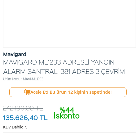
Mavigard
MAVIGARD ML1233 ADRESLİ YANGIN
ALARM SANTRALİ 381 ADRES 3 ÇEVRİM
Ürün Kodu : MAVI-ML1233
Acele Et! Bu ürün
12
kişinin sepetinde!
242.190,00
TL
%44
İskonto
135.626,40
TL
KDV Dahildir.