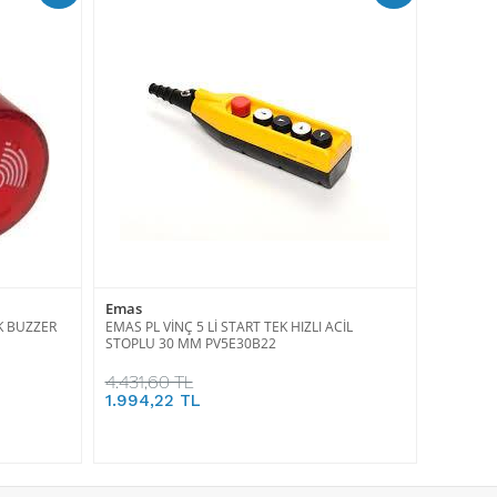
Emas
K BUZZER
EMAS PL VİNÇ 5 Lİ START TEK HIZLI ACİL
STOPLU 30 MM PV5E30B22
4.431,60 TL
1.994,22 TL