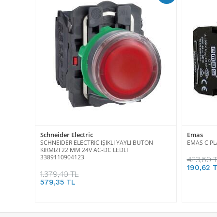
Schneider Electric
Emas
SCHNEIDER ELECTRIC IŞIKLI YAYLI BUTON
EMAS C PL
KIRMIZI 22 MM 24V AC-DC LEDLİ
3389110904123
423,60 
190,62 
1.379,40 TL
579,35 TL