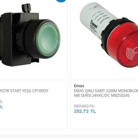
Emas
ASTİK START YEŞİL CP100DY
EMAS IŞIKLI SABİT 22MM MONOBLO
MB SERİSİ 24VAC/DC MBZS024S
TL
561,60 TL
TL
252,72 TL