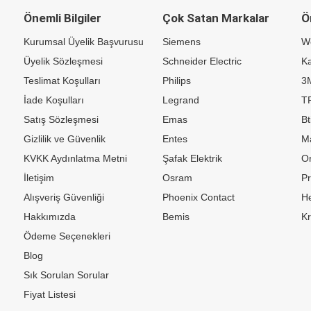
Önemli Bilgiler
Çok Satan Markalar
Ö
Kurumsal Üyelik Başvurusu
Siemens
W
Üyelik Sözleşmesi
Schneider Electric
Ka
Teslimat Koşulları
Philips
3
İade Koşulları
Legrand
TP
Satış Sözleşmesi
Emas
Bt
Gizlilik ve Güvenlik
Entes
M
KVKK Aydınlatma Metni
Şafak Elektrik
Or
İletişim
Osram
P
Alışveriş Güvenliği
Phoenix Contact
H
Hakkımızda
Bemis
K
Ödeme Seçenekleri
Blog
Sık Sorulan Sorular
Fiyat Listesi