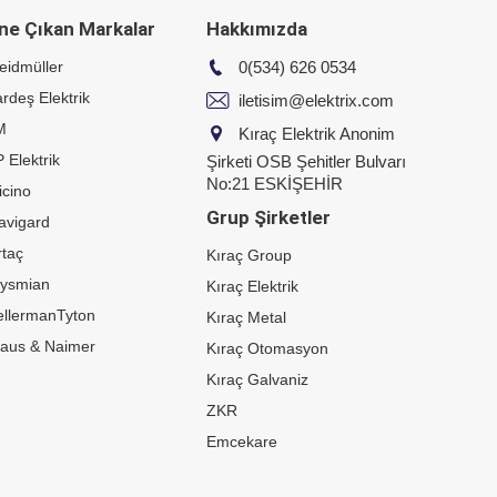
ne Çıkan Markalar
Hakkımızda
eidmüller
0(534) 626 0534
rdeş Elektrik
iletisim@elektrix.com
M
Kıraç Elektrik Anonim
 Elektrik
Şirketi OSB Şehitler Bulvarı
No:21 ESKİŞEHİR
icino
Grup Şirketler
avigard
taç
Kıraç Group
rysmian
Kıraç Elektrik
ellermanTyton
Kıraç Metal
raus & Naimer
Kıraç Otomasyon
Kıraç Galvaniz
ZKR
Emcekare