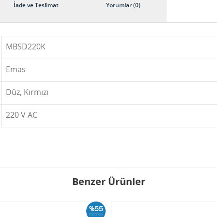
İade ve Teslimat
Yorumlar (0)
MBSD220K
Emas
Düz, Kırmızı
220 V AC
Benzer Ürünler
%55
İskonto