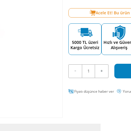
Acele Et! Bu ürün
5000 TL üzeri
Hızlı ve Güven
Kargo Ücretsiz
Alışveriş
Fiyatı düşünce haber ver
Yoru