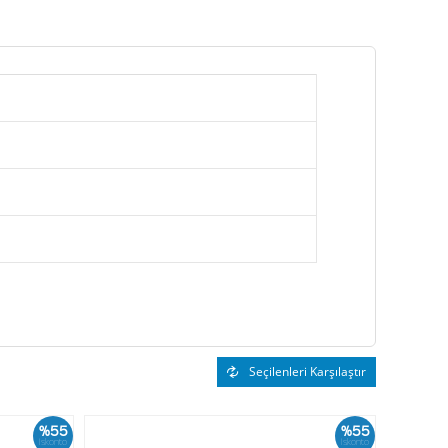
Seçilenleri Karşılaştır
%55
%55
İskonto
İskonto