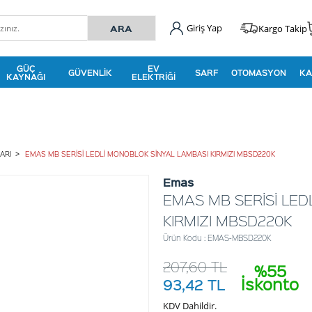
Giriş Yap
Kargo Takip
GÜÇ
EV
GÜVENLIK
SARF
OTOMASYON
KA
KAYNAĞI
ELEKTRIĞI
ARI
EMAS MB SERİSİ LEDLİ MONOBLOK SİNYAL LAMBASI KIRMIZI MBSD220K
Emas
EMAS MB SERİSİ LED
KIRMIZI MBSD220K
Ürün Kodu : EMAS-MBSD220K
207,60
TL
%55
İskonto
93,42
TL
KDV Dahildir.