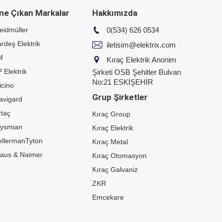
ne Çıkan Markalar
Hakkımızda
eidmüller
0(534) 626 0534
rdeş Elektrik
iletisim@elektrix.com
M
Kıraç Elektrik Anonim
 Elektrik
Şirketi OSB Şehitler Bulvarı
No:21 ESKİŞEHİR
icino
Grup Şirketler
avigard
taç
Kıraç Group
rysmian
Kıraç Elektrik
ellermanTyton
Kıraç Metal
raus & Naimer
Kıraç Otomasyon
Kıraç Galvaniz
ZKR
Emcekare