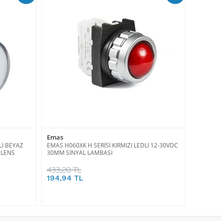
Emas
Lİ BEYAZ
EMAS H060XK H SERİSİ KIRMIZI LEDLİ 12-30VDC
Z LENS
30MM SİNYAL LAMBASI
433,20 TL
194,94 TL