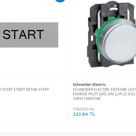
Schneider Electric
START ETİKET BET08-START
SCHNEIDER ELECTRIC ENTEGRE LED'
EKSİKSİZ PİLOT IŞIĞI 24V ÇAP 22 DÜ
3389110903768
792,00 TL
332,64 TL