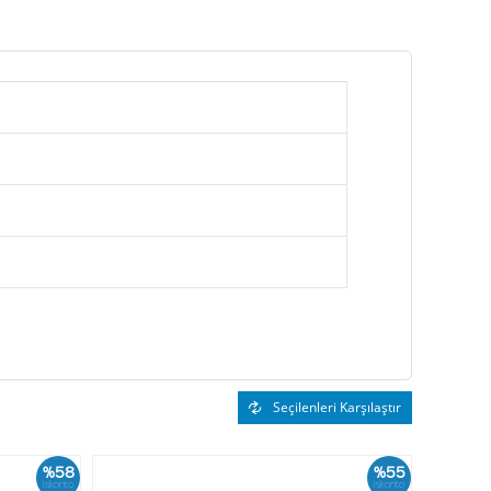
Seçilenleri Karşılaştır
%58
%55
İskonto
İskonto