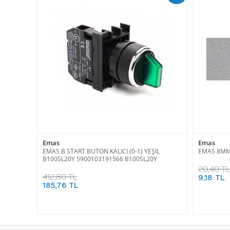
Emas
Emas
EMAS B START BUTON KALICI (0-1) YEŞİL
EMAS 8MM 
B100SL20Y 5900103191566 B100SL20Y
20,40 TL
412,80 TL
9,18 TL
185,76 TL