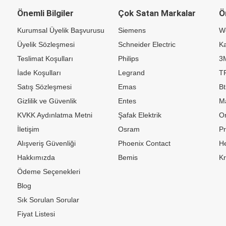
Önemli Bilgiler
Çok Satan Markalar
Ö
Kurumsal Üyelik Başvurusu
Siemens
W
Üyelik Sözleşmesi
Schneider Electric
Ka
Teslimat Koşulları
Philips
3
İade Koşulları
Legrand
TP
Satış Sözleşmesi
Emas
Bt
Gizlilik ve Güvenlik
Entes
M
KVKK Aydınlatma Metni
Şafak Elektrik
Or
İletişim
Osram
P
Alışveriş Güvenliği
Phoenix Contact
H
Hakkımızda
Bemis
K
Ödeme Seçenekleri
Blog
Sık Sorulan Sorular
Fiyat Listesi