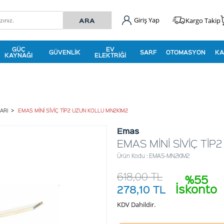
Giriş Yap
Kargo Takip
GÜÇ
EV
GÜVENLIK
SARF
OTOMASYON
KA
KAYNAĞI
ELEKTRIĞI
ARI
EMAS MİNİ SİVİÇ TİP2 UZUN KOLLU MN2KIM2
Emas
EMAS MİNİ SİVİÇ Tİ
Ürün Kodu : EMAS-MN2KIM2
618,00
TL
%55
İskonto
278,10
TL
KDV Dahildir.