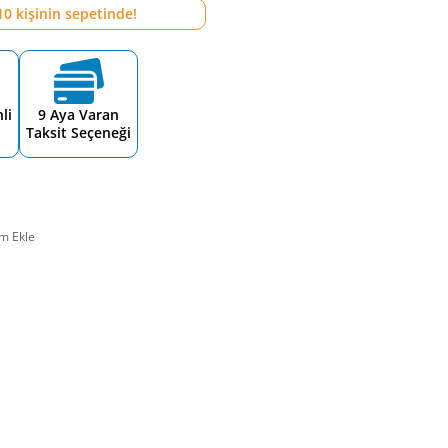
10
kişinin sepetinde!
li
9 Aya Varan
Taksit Seçeneği
m Ekle