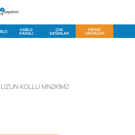
0
Sepetim
KABLO
ÇOK
FIRSAT
BLO
KANALI
SATANLAR
ÜRÜNLERI
P2 UZUN KOLLU MN2KIM2