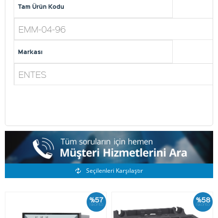
Tam Ürün Kodu
EMM-04-96
Markası
ENTES
Benzer Ürünler
Seçilenleri Karşılaştır
%57
%58
İskonto
İskonto