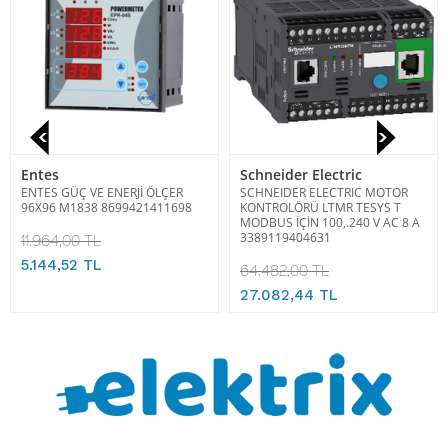
Entes
Schneider Electric
ENTES GÜÇ VE ENERJİ ÖLÇER
SCHNEIDER ELECTRIC MOTOR
96X96 M1838 8699421411698
KONTROLÖRÜ LTMR TESYS T
MODBUS İÇİN 100,.240 V AC 8 A
3389119404631
11.964,00 TL
5.144,52 TL
64.482,00 TL
27.082,44 TL