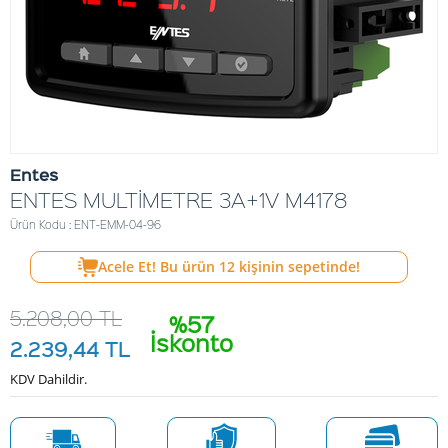
Entes
ENTES MULTİMETRE 3A+1V M4178
Ürün Kodu : ENT-EMM-04-96
Acele Et! Bu ürün
12
kişinin sepetinde!
5.208,00
TL
%57
İskonto
2.239,44
TL
KDV Dahildir.