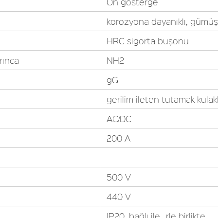
Ön gösterge
korozyona dayanıklı, gümüş
HRC sigorta buşonu
rınca
NH2
gG
gerilim ileten tutamak kulakl
AC/DC
200 A
500 V
440 V
IP20, bağlı ile...rle birlikte