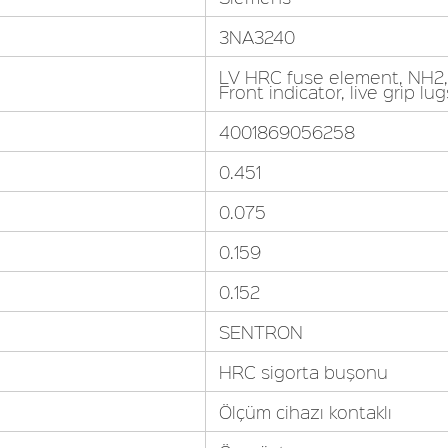
3NA3240
LV HRC fuse element, NH2, 
Front indicator, live grip lug
4001869056258
0.451
0.075
0.159
0.152
SENTRON
HRC sigorta buşonu
Ölçüm cihazı kontaklı