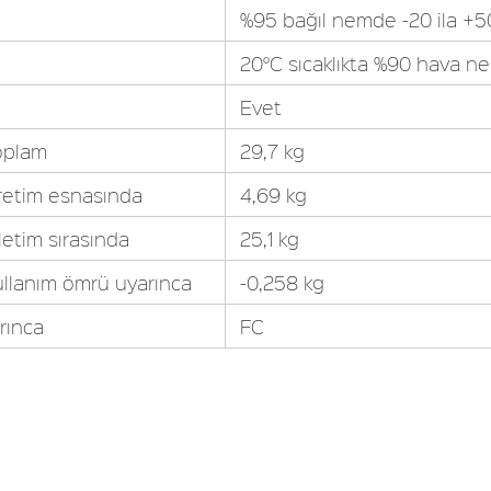
%95 bağıl nemde -20 ila +5
20°C sıcaklıkta %90 hava n
Evet
toplam
29,7 kg
üretim esnasında
4,69 kg
letim sırasında
25,1 kg
ullanım ömrü uyarınca
-0,258 kg
rınca
FC