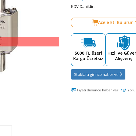
KDV Dahildir.
Acele Et! Bu ürün
5000 TL üzeri
Hızlı ve Güven
Kargo Ücretsiz
Alışveriş
Stoklara girince haber ver
Fiyatı düşünce haber ver
Yoru