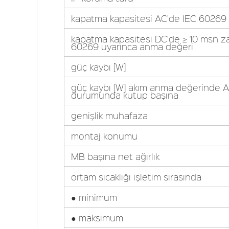
kapatma kapasitesi AC'de IEC 60269
kapatma kapasitesi DC'de ≥ 10 msn z
60269 uyarınca anma değeri
güç kaybı [W]
güç kaybı [W] akım anma değerinde AC
durumunda kutup başına
genişlik muhafaza
montaj konumu
MB başına net ağırlık
ortam sıcaklığı işletim sırasında
● minimum
● maksimum