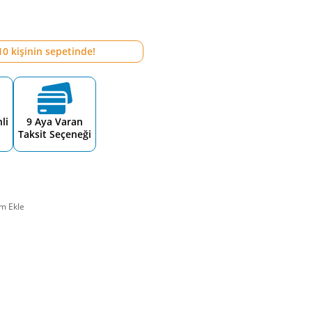
10
kişinin sepetinde!
li
9 Aya Varan
Taksit Seçeneği
m Ekle