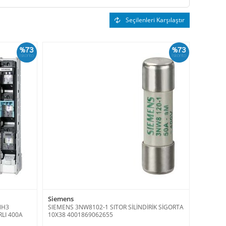
Seçilenleri Karşılaştır
%73
%73
İskonto
İskonto
Siemens
NH3
SIEMENS 3NW8102-1 SITOR SİLİNDİRİK SİGORTA
RLI 400A
10X38 4001869062655