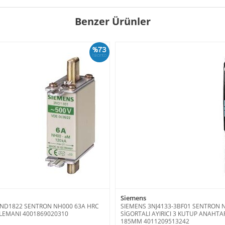
Benzer Ürünler
%73
İskonto
Siemens
3ND1822 SENTRON NH000 63A HRC
SIEMENS 3NJ4133-3BF01 SENTRON 
LEMANI 4001869020310
SİGORTALI AYIRICI 3 KUTUP ANAHTA
185MM 4011209513242