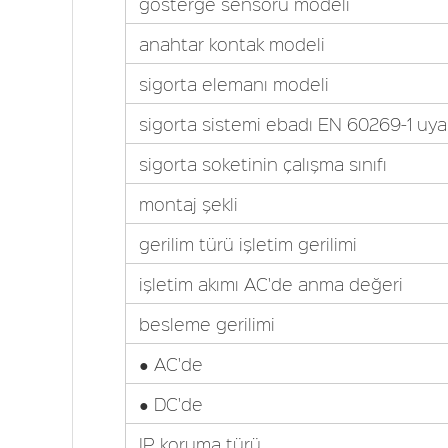
gösterge sensörü modeli
anahtar kontak modeli
sigorta elemanı modeli
sigorta sistemi ebadı EN 60269-1 uya
sigorta soketinin çalışma sınıfı
montaj şekli
gerilim türü işletim gerilimi
işletim akımı AC'de anma değeri
besleme gerilimi
● AC'de
● DC'de
IP koruma türü