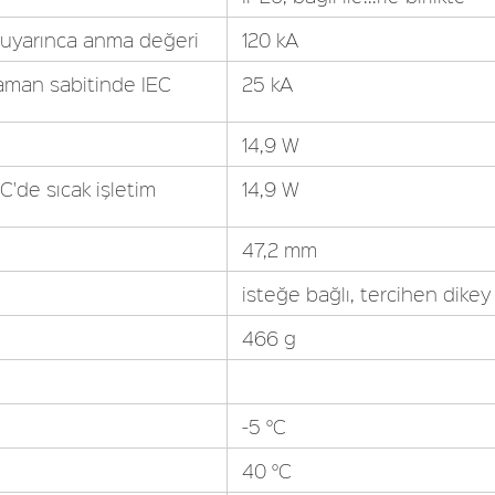
 uyarınca anma değeri
120 kA
aman sabitinde IEC
25 kA
14,9 W
'de sıcak işletim
14,9 W
47,2 mm
isteğe bağlı, tercihen dikey
466 g
-5 °C
40 °C