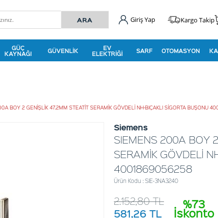
Giriş Yap
Kargo Takip
GÜÇ
EV
GÜVENLIK
SARF
OTOMASYON
KA
KAYNAĞI
ELEKTRIĞI
0A BOY 2 GENİŞLİK 47.2MM STEATİT SERAMİK GÖVDELİ NH-BIÇAKLI SİGORTA BUŞONU 4
Siemens
SIEMENS 200A BOY 2
SERAMİK GÖVDELİ N
4001869056258
Ürün Kodu : SIE-3NA3240
2.152,80
TL
%73
İskonto
581,26
TL