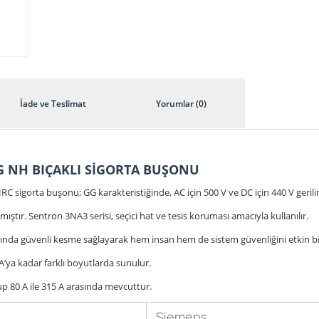
İade ve Teslimat
Yorumlar (0)
G NH BIÇAKLI SİGORTA BUŞONU
C sigorta buşonu; GG karakteristiğinde, AC için 500 V ve DC için 440 V gerilim
mıştır. Sentron 3NA3 serisi, seçici hat ve tesis koruması amacıyla kullanılır.
rında güvenli kesme sağlayarak hem insan hem de sistem güvenliğini etkin b
A’ya kadar farklı boyutlarda sunulur.
up 80 A ile 315 A arasında mevcuttur.
Siemens