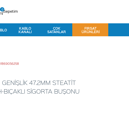
0
Sepetim
KABLO
ÇOK
FIRSAT
BLO
KANALI
SATANLAR
ÜRÜNLERI
001869056258
 GENİŞLİK 47.2MM STEATİT
H-BIÇAKLI SİGORTA BUŞONU