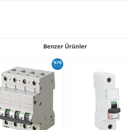
Benzer Ürünler
%76
İskonto