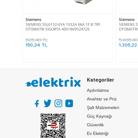
Siemens
Siemens
SIEMENS 5SL6132-6YA 1X32A 6KA 1F B TİPİ
SIEMENS 5S
OTOMATİK SİGORTA 4001869524726
OTOMATİK 
626,40 TL
5.438,40
150,34 TL
1.305,22
Kategoriler
Aydınlatma
Anahtar ve Priz
Şalt Malzemeleri
Güç Kaynağı
Güvenlik
Ev Elektriği