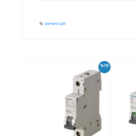
siemens şalt
%76
İskonto