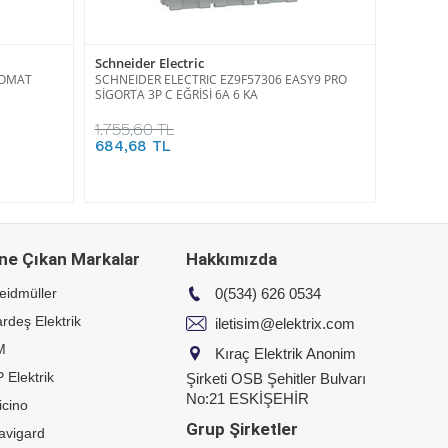
Schneider Electric
TOMAT
SCHNEIDER ELECTRIC EZ9F57306 EASY9 PRO
SİGORTA 3P C EĞRİSİ 6A 6 KA
1.755,60 TL
684,68 TL
ne Çıkan Markalar
Hakkımızda
eidmüller
0(534) 626 0534
rdeş Elektrik
iletisim@elektrix.com
M
Kıraç Elektrik Anonim
 Elektrik
Şirketi OSB Şehitler Bulvarı
No:21 ESKİŞEHİR
icino
Grup Şirketler
avigard