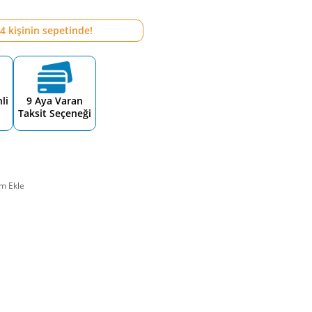
4
kişinin sepetinde!
li
9 Aya Varan
Taksit Seçeneği
m Ekle