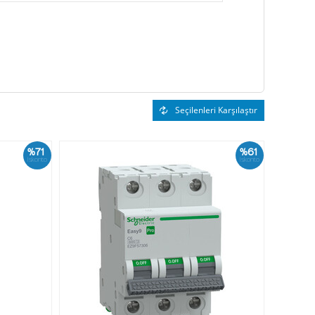
Seçilenleri Karşılaştır
%71
%61
İskonto
İskonto