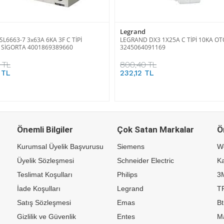
Legrand
L6663-7 3x63A 6KA 3F C TİPİ
LEGRAND DX3 1X25A C TİPİ 10KA O
SİGORTA 4001869389660
3245064091169
 TL
800,40 TL
 TL
232,12 TL
Önemli Bilgiler
Çok Satan Markalar
Ö
Kurumsal Üyelik Başvurusu
Siemens
W
Üyelik Sözleşmesi
Schneider Electric
Ka
Teslimat Koşulları
Philips
3
İade Koşulları
Legrand
TP
Satış Sözleşmesi
Emas
Bt
Gizlilik ve Güvenlik
Entes
M