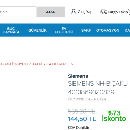
Giriş Yap
Kargo Takip
GÜÇ
EV
GÜVENLIK
SARF
OTOMASYON
KA
KAYNAĞI
ELEKTRIĞI
SİGORTA İÇİN AYIRICI PLAKA BOY 2 4001869020839
Siemens
SIEMENS NH-BIÇAKLI 
4001869020839
Ürün Kodu : SIE-3NX2024
535,20
TL
%73
İskonto
144,50
TL
KDV Dahildir.