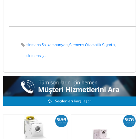
siemens 5sl kampanyası
,
Siemens Otomatik Sigorta
,
siemens şalt
Benzer Ürünler
Seçilenleri Karşılaştır
%56
%76
İskonto
İskonto