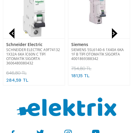
Schneider Electric
Siemens
SCHNEIDER ELECTRIC A9F74132
SIEMENS 5SL6140-6 1X40A 6KA
1X32A 6KA İC60N C TİPİ
1F B TİPİ OTOMATİK SİGORTA
OTOMATİK SİGORTA
4001869388342
3606480080432
754,80 TL
646,80 TL
181,15 TL
284,59 TL