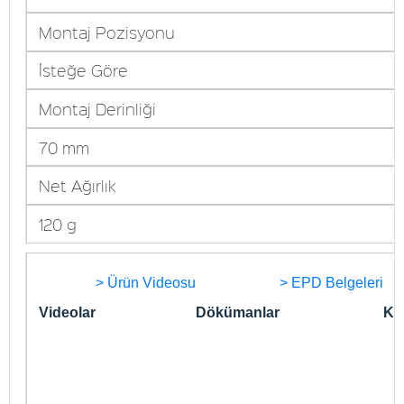
Montaj Pozisyonu
İsteğe Göre
Montaj Derinliği
70 mm
Net Ağırlık
120 g
> Ürün Videosu
> EPD Belgeleri
Videolar
Dökümanlar
Kon