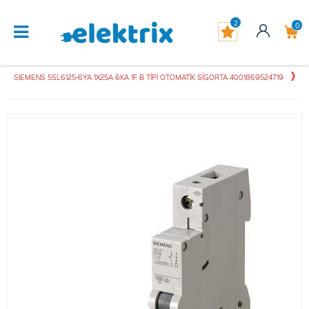
2
0
SIEMENS 5SL6125-6YA 1X25A 6KA 1F B TİPİ OTOMATİK SİGORTA 4001869524719