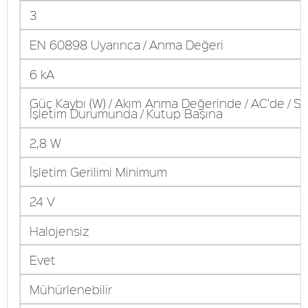
3
EN 60898 Uyarınca / Anma Değeri
6 kA
Güç Kaybı (W) / Akım Anma Değerinde / AC'de / Sı
İşletim Durumunda / Kutup Başına
2,8 W
İşletim Gerilimi Minimum
24 V
Halojensiz
Evet
Mühürlenebilir