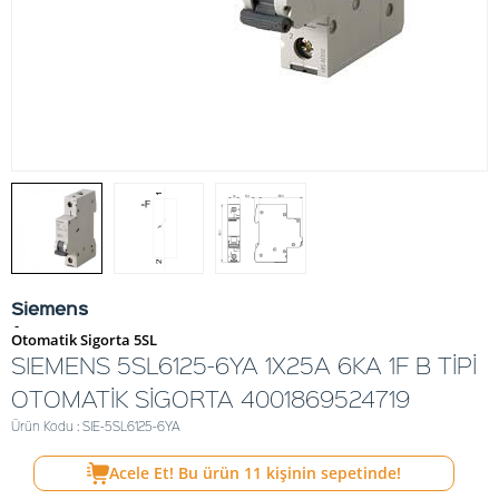
Siemens
-
Otomatik Sigorta 5SL
SIEMENS 5SL6125-6YA 1X25A 6KA 1F B TİPİ
OTOMATİK SİGORTA 4001869524719
Ürün Kodu : SIE-5SL6125-6YA
Acele Et! Bu ürün
11
kişinin sepetinde!