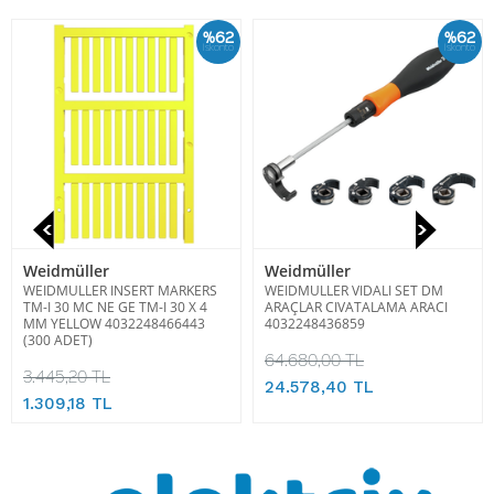
%62
%62
İskonto
İskonto
Weidmüller
Weidmüller
WEIDMULLER INSERT MARKERS
WEIDMULLER VIDALI SET DM
TM-I 30 MC NE GE TM-I 30 X 4
ARAÇLAR CIVATALAMA ARACI
MM YELLOW 4032248466443
4032248436859
(300 ADET)
64.680,00 TL
3.445,20 TL
24.578,40 TL
1.309,18 TL