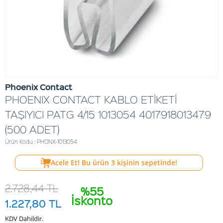
Phoenix Contact
PHOENIX CONTACT KABLO ETİKETİ
TAŞIYICI PATG 4/15 1013054 4017918013479
(500 ADET)
Ürün Kodu : PHONX-1013054
Acele Et! Bu ürün
3
kişinin sepetinde!
2.728,44
TL
%55
İskonto
1.227,80
TL
KDV Dahildir.