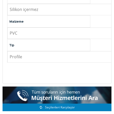
Silikon içermez
Malzeme
PVC
Tip
Profile
Benzer Ürünler
Seçilenleri Karşılaştır