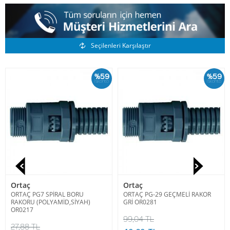
Benzer Ürünler
Seçilenleri Karşılaştır
%59
%59
İskonto
İskonto
Ortaç
Ortaç
ORTAÇ PG7 SPİRAL BORU
ORTAÇ PG-29 GEÇMELİ RAKOR
RAKORU (POLYAMİD,SİYAH)
GRİ OR0281
OR0217
99,04 TL
27,88 TL