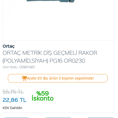
Ortaç
ORTAÇ METRİK DİŞ GEÇMELİ RAKOR
(POLYAMİD,SİYAH) PG16 OR0230
Ürün Kodu : ODB21-M20
Acele Et! Bu ürün
3
kişinin sepetinde!
55,75
TL
%59
İskonto
22,86
TL
KDV Dahildir.