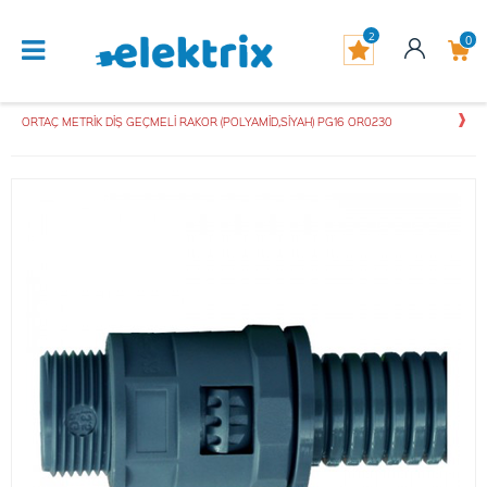
2
0
ORTAÇ METRİK DİŞ GEÇMELİ RAKOR (POLYAMİD,SİYAH) PG16 OR0230