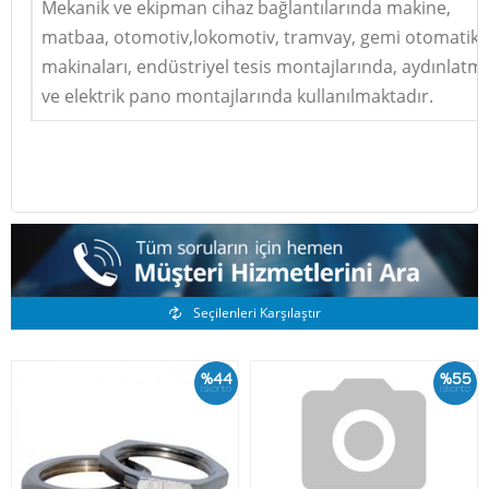
Mekanik ve ekipman cihaz bağlantılarında makine,
matbaa, otomotiv,lokomotiv, tramvay, gemi otomatik
makinaları, endüstriyel tesis montajlarında, aydınlatm
ve elektrik pano montajlarında kullanılmaktadır.
Benzer Ürünler
Seçilenleri Karşılaştır
%44
%55
İskonto
İskonto