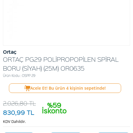
Ortaç
ORTAÇ PG29 POLİPROPOPİLEN SPİRAL
BORU (SİYAH) (25M) OR0635
Ürün Kodu : OSPP 29
Acele Et! Bu ürün
4
kişinin sepetinde!
2.026,80
TL
%59
İskonto
830,99
TL
KDV Dahildir.