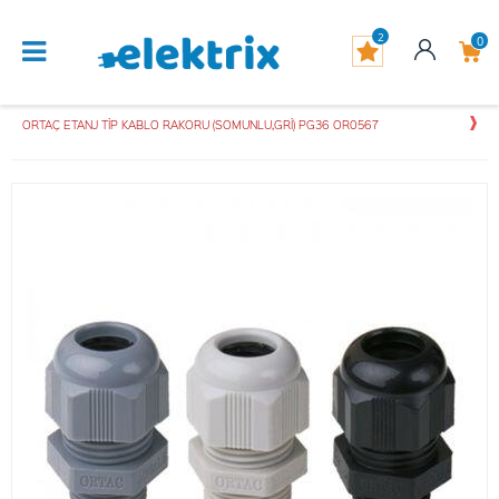
2
0
ORTAÇ ETANJ TİP KABLO RAKORU (SOMUNLU,GRİ) PG36 OR0567