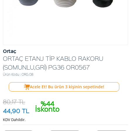
Ortaç
ORTAÇ ETANJ TİP KABLO RAKORU
(SOMUNLU,GRİ) PG36 OR0567
Ürün Kodu : ORG 08
Acele Et! Bu ürün
3
kişinin sepetinde!
80,17
TL
%44
İskonto
44,90
TL
KDV Dahildir.