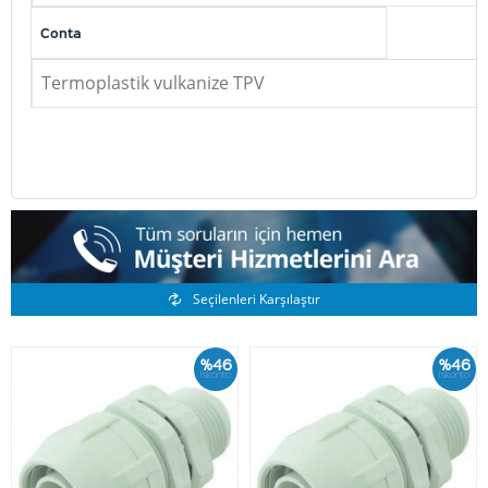
Conta
Termoplastik vulkanize TPV
Benzer Ürünler
Seçilenleri Karşılaştır
%46
%46
İskonto
İskonto