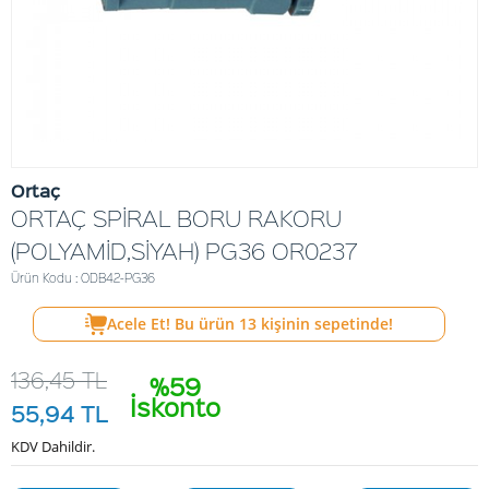
Ortaç
ORTAÇ SPİRAL BORU RAKORU
(POLYAMİD,SİYAH) PG36 OR0237
Ürün Kodu : ODB42-PG36
Acele Et! Bu ürün
13
kişinin sepetinde!
136,45
TL
%59
İskonto
55,94
TL
KDV Dahildir.