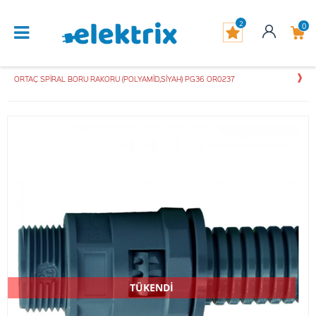
2
0
ORTAÇ SPİRAL BORU RAKORU (POLYAMİD,SİYAH) PG36 OR0237
TÜKENDİ