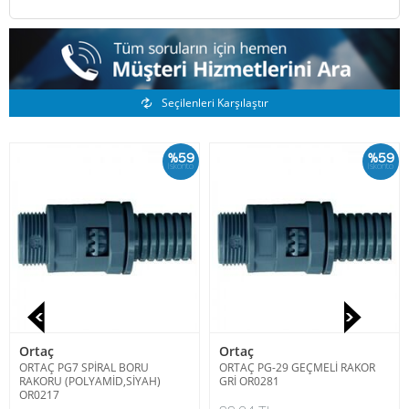
Benzer Ürünler
Seçilenleri Karşılaştır
%59
%59
İskonto
İskonto
Ortaç
Ortaç
ORTAÇ PG7 SPİRAL BORU
ORTAÇ PG-29 GEÇMELİ RAKOR
RAKORU (POLYAMİD,SİYAH)
GRİ OR0281
OR0217