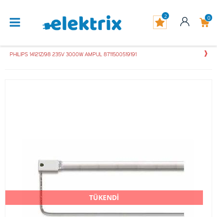
2
0
PHILIPS 14121Z/98 235V 3000W AMPUL 8711500519191
TÜKENDİ