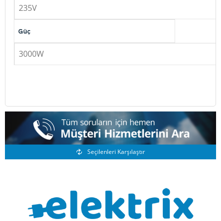
235V
Güç
3000W
Benzer Ürünler
Seçilenleri Karşılaştır