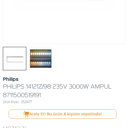
Philips
PHILIPS 14121Z/98 235V 3000W AMPUL
8711500519191
Ürün Kodu : 252477
Acele Et! Bu ürün
8
kişinin sepetinde!