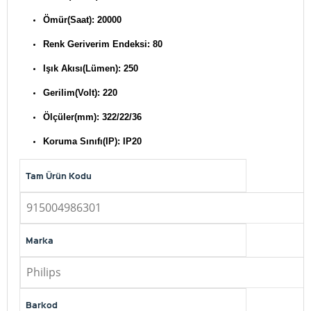
Ömür(Saat): 20000
Renk Geriverim Endeksi: 80
Işık Akısı(Lümen): 250
Gerilim(Volt): 220
Ölçüler(mm): 322/22/36
Koruma Sınıfı(IP): IP20
Tam Ürün Kodu
915004986301
Marka
Philips
Barkod