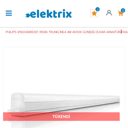
2
0
PHILIPS 915004986301 31096 TRUNKLİNEA 4W 4000K GÜNIŞIĞI DUVAR ARMATÜRÜ 6
TÜKENDİ