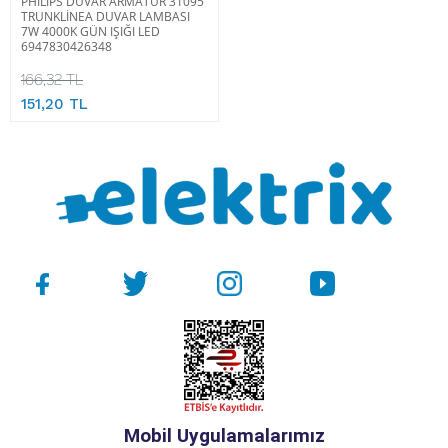
PHILIPS DUVAR ARMATÜR 31095
TRUNKLİNEA DUVAR LAMBASI
7W 4000K GÜN IŞIĞI LED
6947830426348
166,32 TL
151,20 TL
Mobil Uygulamalarımız