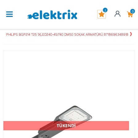
2
0
PHILIPS BGP214 T25 1XLED240-4S/740 DM50 SOKAK ARMATÜRÜ 8718696348918
TÜKENDİ