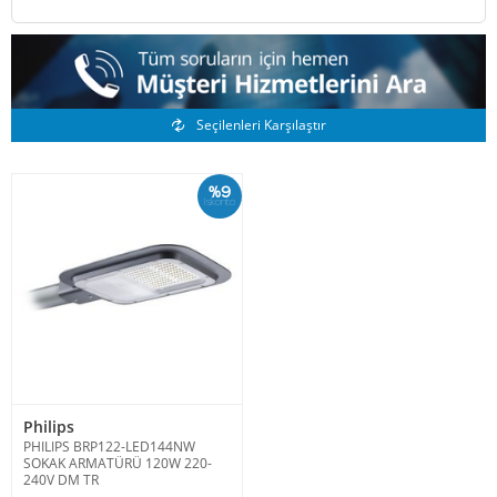
Benzer Ürünler
Seçilenleri Karşılaştır
%9
İskonto
Philips
PHILIPS BRP122-LED144NW
SOKAK ARMATÜRÜ 120W 220-
240V DM TR