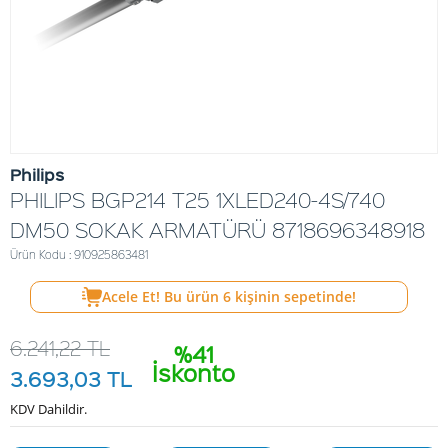
Philips
PHILIPS BGP214 T25 1XLED240-4S/740
DM50 SOKAK ARMATÜRÜ 8718696348918
Ürün Kodu : 910925863481
Acele Et! Bu ürün
6
kişinin sepetinde!
6.241,22
TL
%41
İskonto
3.693,03
TL
KDV Dahildir.