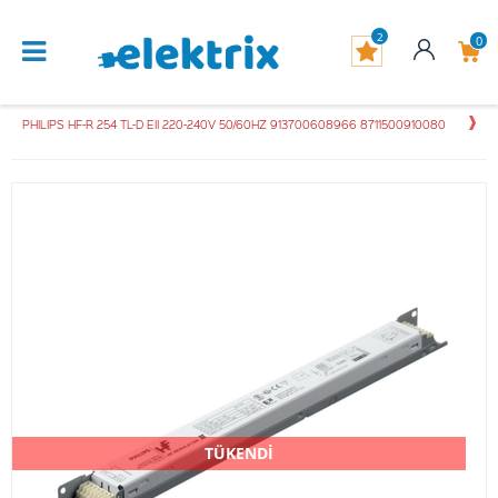
2
0
PHILIPS HF-R 254 TL-D EII 220-240V 50/60HZ 913700608966 8711500910080
TÜKENDİ