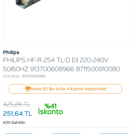
Philips
PHILIPS HF-R 254 TL-D EII 220-240V
50/60HZ 913700608966 8711500910080
Ürün Kodu : 913700608966
Acele Et! Bu ürün
4
kişinin sepetinde!
425,28
TL
%41
İskonto
251,64
TL
KDV Dahildir.