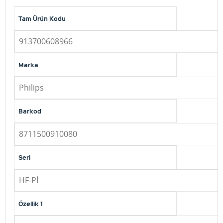
Tam Ürün Kodu
913700608966
Marka
Philips
Barkod
8711500910080
Seri
HF-Pİ
Özellik 1