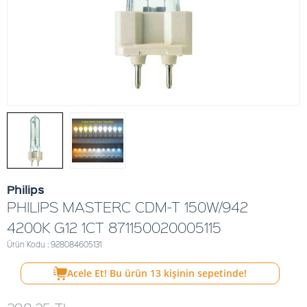
Philips
PHILIPS MASTERC CDM-T 150W/942
4200K G12 1CT 871150020005115
Ürün Kodu : 928084605131
Acele Et! Bu ürün
13
kişinin sepetinde!