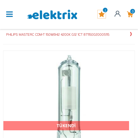
2
0
PHILIPS MASTERC CDM-T 150W/942 4200K G12 1CT 871150020005115
TÜKENDİ