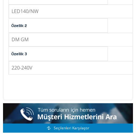
LED140/NW
Özellik 2
DM GM
Özellik 3
220-240V
Benzer Ürünler
Seçilenleri Karşılaştır