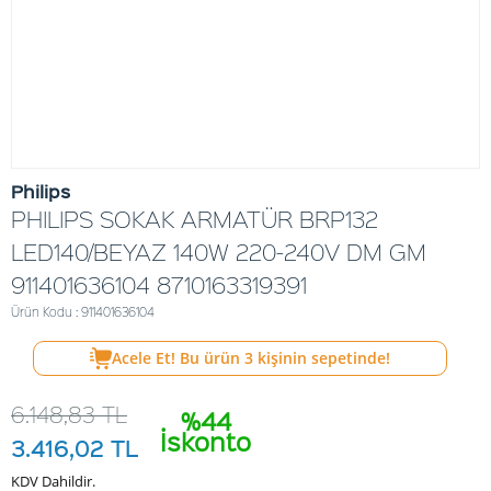
Philips
PHILIPS SOKAK ARMATÜR BRP132
LED140/BEYAZ 140W 220-240V DM GM
911401636104 8710163319391
Ürün Kodu : 911401636104
Acele Et! Bu ürün
3
kişinin sepetinde!
6.148,83
TL
%44
İskonto
3.416,02
TL
KDV Dahildir.