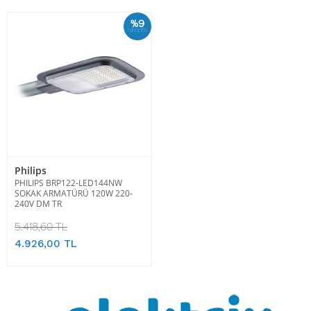
%9
İskonto
Philips
PHILIPS BRP122-LED144NW
SOKAK ARMATÜRÜ 120W 220-
240V DM TR
5.418,60 TL
4.926,00 TL