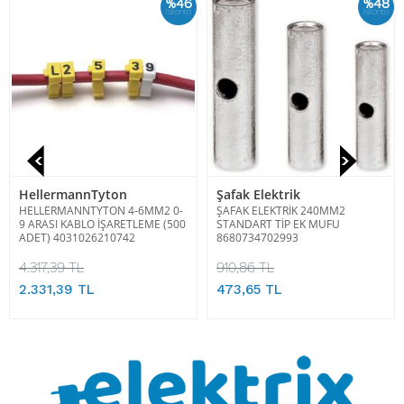
%46
%48
İskonto
İskonto
HellermannTyton
Şafak Elektrik
HELLERMANNTYTON 4-6MM2 0-
ŞAFAK ELEKTRİK 240MM2
9 ARASI KABLO İŞARETLEME (500
STANDART TİP EK MUFU
ADET) 4031026210742
8680734702993
4.317,39 TL
910,86 TL
2.331,39 TL
473,65 TL