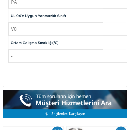
PA
UL 94'e Uygun Yanmazlık Sınıfı
V0
Ortam Çalışma Sıcaklığı(°C)
-
Benzer Ürünler
Seçilenleri Karşılaştır