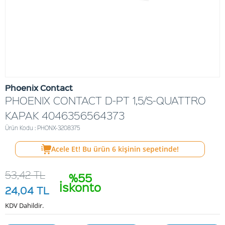
Phoenix Contact
PHOENIX CONTACT D-PT 1,5/S-QUATTRO
KAPAK 4046356564373
Ürün Kodu : PHONX-3208375
Acele Et! Bu ürün
6
kişinin sepetinde!
53,42
TL
%55
İskonto
24,04
TL
KDV Dahildir.