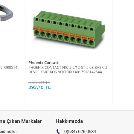
Phoenix Contact
LI OR0514
PHOENIX CONTACT FKC 2,5/12-ST-5,08 BASKILI
DEVRE KART KONNEKTÖRÜ 4017918142544
690,70 TL
393,70 TL
ne Çıkan Markalar
Hakkımızda
eidmüller
0(534) 626 0534