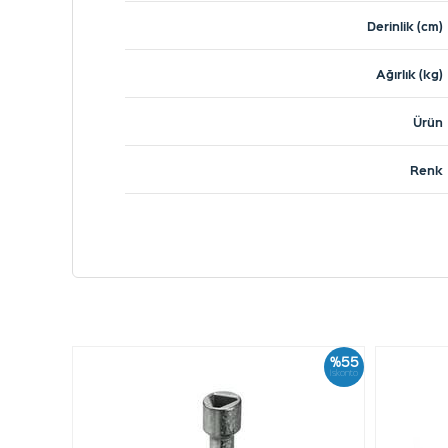
Derinlik (cm)
Ağırlık (kg)
Ürün
Renk
%55
İskonto