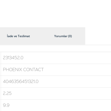
İade ve Teslimat
Yorumlar (0)
2313452.0
PHOENIX CONTACT
4046356451321.0
2.25
9.9