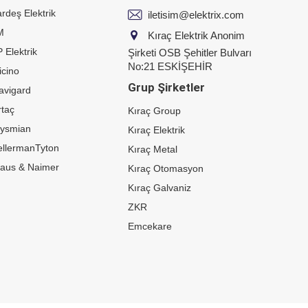
rdeş Elektrik
iletisim@elektrix.com
M
Kıraç Elektrik Anonim
 Elektrik
Şirketi OSB Şehitler Bulvarı
No:21 ESKİŞEHİR
icino
Grup Şirketler
avigard
taç
Kıraç Group
rysmian
Kıraç Elektrik
ellermanTyton
Kıraç Metal
raus & Naimer
Kıraç Otomasyon
Kıraç Galvaniz
ZKR
Emcekare