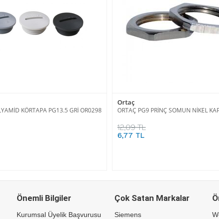
Ortaç
YAMİD KÖRTAPA PG13.5 GRİ OR0298
ORTAÇ PG9 PRİNÇ SOMUN NİKEL KAP
12,09 TL
6,77 TL
Önemli Bilgiler
Çok Satan Markalar
Ö
Kurumsal Üyelik Başvurusu
Siemens
W