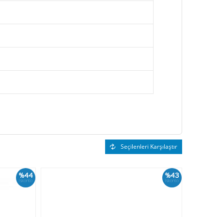
Seçilenleri Karşılaştır
%44
%43
İskonto
İskonto