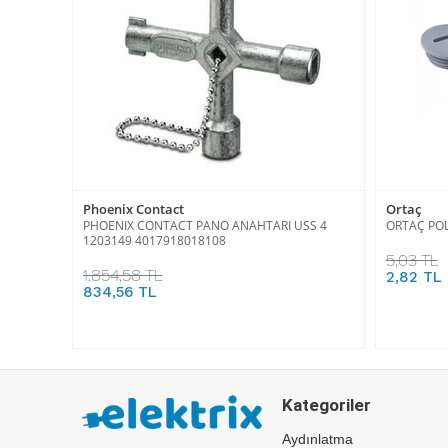
Phoenix Contact
Ortaç
PHOENIX CONTACT PANO ANAHTARI USS 4
ORTAÇ POL
1203149 4017918018108
5,03 TL
1.854,58 TL
2,82 TL
834,56 TL
Kategoriler
Aydınlatma