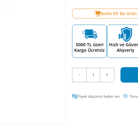
Acele Et! Bu ürün
5000 TL üzeri
Hızlı ve Güven
Kargo Ücretsiz
Alışveriş
Fiyatı düşünce haber ver
Yoru