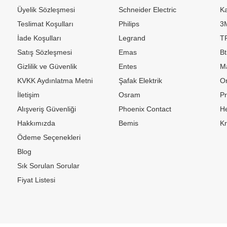
Üyelik Sözleşmesi
Schneider Electric
Ka
Teslimat Koşulları
Philips
3
İade Koşulları
Legrand
TP
Satış Sözleşmesi
Emas
Bt
Gizlilik ve Güvenlik
Entes
M
KVKK Aydınlatma Metni
Şafak Elektrik
Or
İletişim
Osram
P
Alışveriş Güvenliği
Phoenix Contact
H
Hakkımızda
Bemis
K
Ödeme Seçenekleri
Blog
Sık Sorulan Sorular
Fiyat Listesi