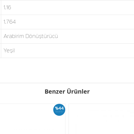
1.16
1.764
Arabirim Dönüştürücü
Yeşil
Benzer Ürünler
%44
İskonto