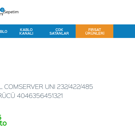
0
Sepetim
KABLO
ÇOK
FIRSAT
BLO
KANALI
SATANLAR
ÜRÜNLERI
 COMSERVER UNI 232/422/485
ÜCÜ 4046356451321
5
to