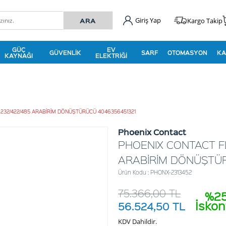
Giriş Yap
Kargo Takip
GÜÇ
EV
GÜVENLIK
SARF
OTOMASYON
KA
KAYNAĞI
ELEKTRIĞI
232/422/485 ARABİRİM DÖNÜŞTÜRÜCÜ 4046356451321
Phoenix Contact
PHOENIX CONTACT FL
ARABİRİM DÖNÜŞTÜR
Ürün Kodu : PHONX-2313452
75.366,00
TL
%2
İskon
56.524,50
TL
KDV Dahildir.