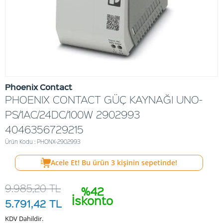
Phoenix Contact
PHOENIX CONTACT GÜÇ KAYNAĞI UNO-
PS/1AC/24DC/100W 2902993
4046356729215
Ürün Kodu : PHONX-2902993
Acele Et! Bu ürün
3
kişinin sepetinde!
9.985,20
TL
%42
İskonto
5.791,42
TL
KDV Dahildir.