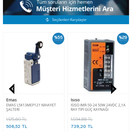
Benzer Ürünler
Seçilenleri Karşılaştır
%55
%29
İskonto
İskonto
Emas
Isıso
EMAS L5K13MEP121 NİHAYET
ISISO IMR-50-24 50W 24VDC 2,1A
ŞALTERİ
RAY TİPİ GÜÇ KAYNAĞI
1.125,60 TL
1.034,88 TL
506,52 TL
739,20 TL