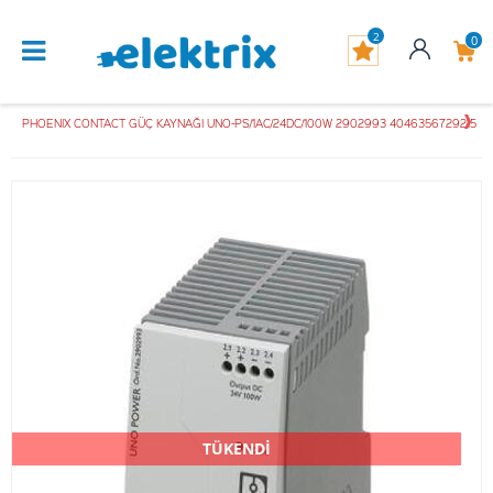
2
0
PHOENIX CONTACT GÜÇ KAYNAĞI UNO-PS/1AC/24DC/100W 2902993 4046356729215
TÜKENDİ