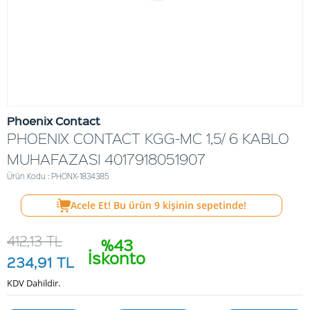
Phoenix Contact
PHOENIX CONTACT KGG-MC 1,5/ 6 KABLO
MUHAFAZASI 4017918051907
Ürün Kodu : PHONX-1834385
Acele Et! Bu ürün
9
kişinin sepetinde!
412,13
TL
%43
İskonto
234,91
TL
KDV Dahildir.