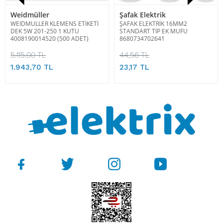
Weidmüller
Şafak Elektrik
WEIDMULLER KLEMENS ETİKETİ
ŞAFAK ELEKTRİK 16MM2
DEK 5W 201-250 1 KUTU
STANDART TİP EK MUFU
4008190014520 (500 ADET)
8680734702641
5.115,00 TL
44,56 TL
1.943,70 TL
23,17 TL