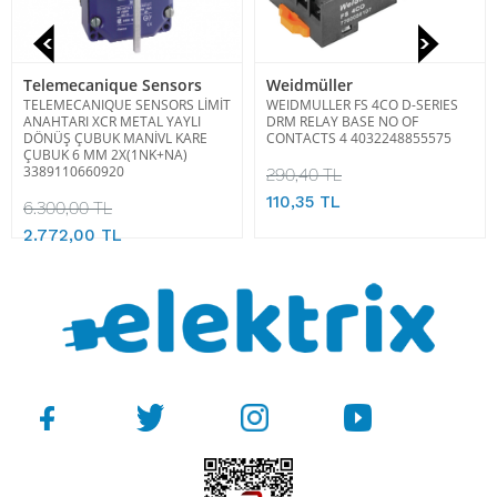
Telemecanique Sensors
Weidmüller
TELEMECANIQUE SENSORS LİMİT
WEIDMULLER FS 4CO D-SERIES
ANAHTARI XCR METAL YAYLI
DRM RELAY BASE NO OF
DÖNÜŞ ÇUBUK MANİVL KARE
CONTACTS 4 4032248855575
ÇUBUK 6 MM 2X(1NK+NA)
3389110660920
290,40 TL
110,35 TL
6.300,00 TL
2.772,00 TL