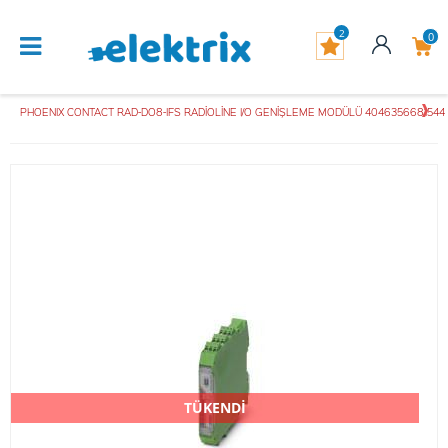
2
0
PHOENIX CONTACT RAD-DO8-IFS RADİOLİNE I/O GENİŞLEME MODÜLÜ 4046356681544
TÜKENDİ