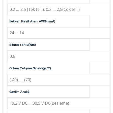
0,2 … 2,5 (Tek telli), 0,2 … 2,5(Çok telli)
İletken Kesit Alanı AWG(mm²)
24 … 14
Sıkma Torku(Nm)
0.6
Ortam Çalışma Sıcaklığı(°C)
(-40) …. (70)
Gerlim Aralığı
19,2 V DC ... 30,5 V DC(Besleme)