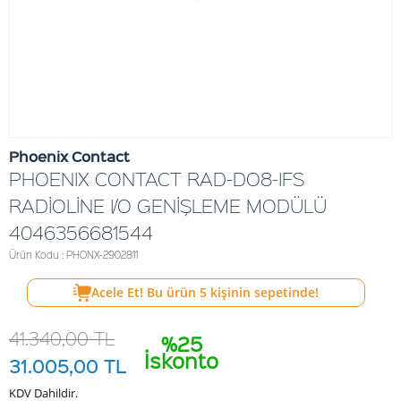
Phoenix Contact
PHOENIX CONTACT RAD-DO8-IFS
RADİOLİNE I/O GENİŞLEME MODÜLÜ
4046356681544
Ürün Kodu : PHONX-2902811
Acele Et! Bu ürün
5
kişinin sepetinde!
41.340,00
TL
%25
İskonto
31.005,00
TL
KDV Dahildir.