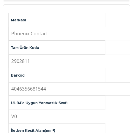
Markası
Phoenix Contact
Tam Ürün Kodu
2902811
Barkod
4046356681544
UL 94'e Uygun Yanmazlık Sınıfı
V0
İletken Kesit Alanı(mm²)