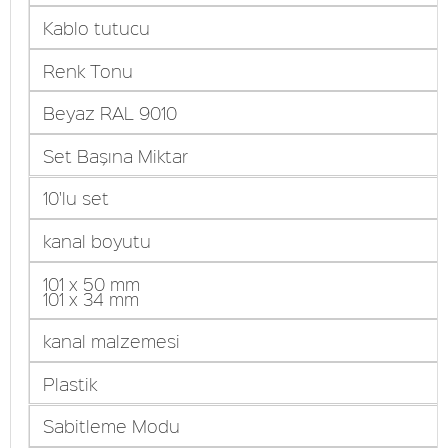
Kablo tutucu
Renk Tonu
Beyaz RAL 9010
Set Başına Miktar
10'lu set
kanal boyutu
101 x 50 mm
101 x 34 mm
kanal malzemesi
Plastik
Sabitleme Modu