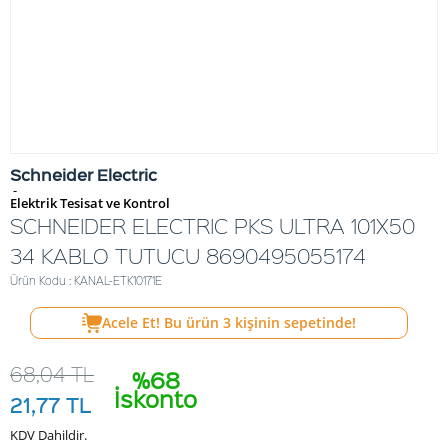
Schneider Electric
-
Elektrik Tesisat ve Kontrol
SCHNEIDER ELECTRIC PKS ULTRA 101X50
34 KABLO TUTUCU 8690495055174
Ürün Kodu : KANAL-ETK10171E
Acele Et! Bu ürün
3
kişinin sepetinde!
68,04
TL
%68
İskonto
21,77
TL
KDV Dahildir.