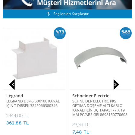
Benzer Ürünler
Seçilenleri Karşılaştır
%73
%68
İskonto
İskonto
Legrand
Schneider Electric
LEGRAND DLP-S 50X100 KANAL
SCHNEIDER ELECTRIC PKS
İÇİN T DİRSEK 3245066380346
OPTİMA DÖŞEME ALTI KABLO
KANALI İÇİN UÇ TAPASI 77 X 19
MM PC/ABS GRİ 8698150770608
1.344,00 TL
362,88 TL
23,36 TL
7,48 TL