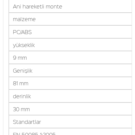
Ani hareketli monte
malzeme
PC/ABS
yükseklik
9 mm
Genişlik
81 mm
derinlik
30 mm
Standartlar
EN 50085-1:2005