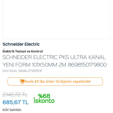
Schneider Electric
-
Elektrik Tesisat ve Kontrol
SCHNEIDER ELECTRIC PKS ULTRA KANAL
YENI FORM 101X50MM 2M 8698150179800
Ürün Kodu : KANAL-ETK10150E
Acele Et! Bu ürün
10
kişinin sepetinde!
2.142,72
TL
%68
İskonto
685,67
TL
KDV Dahildir.