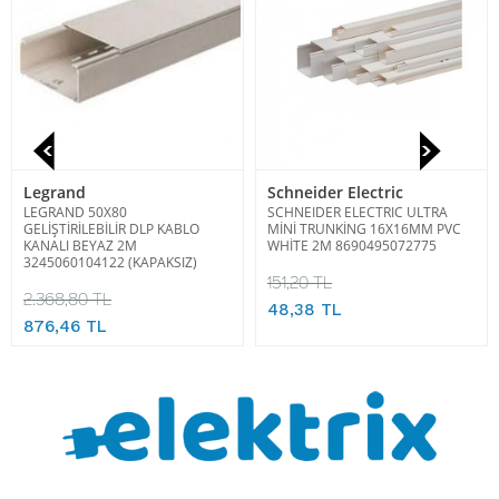
Legrand
Schneider Electric
LEGRAND 50X80
SCHNEIDER ELECTRIC ULTRA
GELİŞTİRİLEBİLİR DLP KABLO
MİNİ TRUNKİNG 16X16MM PVC
KANALI BEYAZ 2M
WHİTE 2M 8690495072775
3245060104122 (KAPAKSIZ)
151,20 TL
2.368,80 TL
48,38 TL
876,46 TL